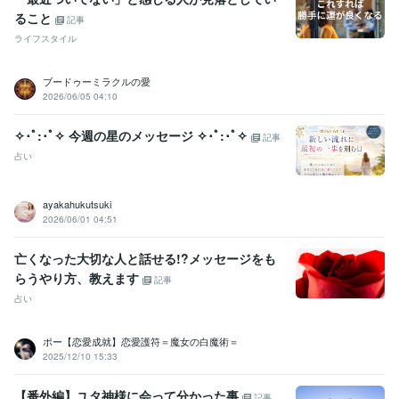
ること
記事
ライフスタイル
ブードゥーミラクルの愛
2026/06/05 04:10
✧･ﾟ:･ﾟ✧ 今週の星のメッセージ ✧･ﾟ:･ﾟ✧
記事
占い
ayakahukutsuki
2026/06/01 04:51
亡くなった大切な人と話せる!?メッセージをも
らうやり方、教えます
記事
占い
ポー【恋愛成就】恋愛護符＝魔女の白魔術＝
2025/12/10 15:33
【番外編】ユタ神様に会って分かった事
記事