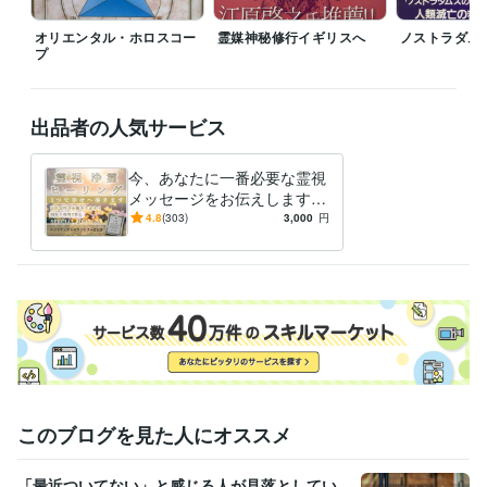
東京造形大学
1978年3月 ~ 1981年2月
オリエンタル・ホロスコー
霊媒神秘修行イギリスへ
ノストラダム
語学力
プ
英語
ビジネスレベル
出品者の人気サービス
今、あなたに一番必要な霊視
メッセージをお伝えします
◆ご相談事への質問の回答か
4.8
(303)
3,000
円
ら１時間以内に鑑定を出しま
す。
このブログを見た人にオススメ
「最近ついてない」と感じる人が見落としてい