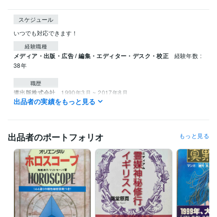
スケジュール
いつでも対応できます！
経験職種
メディア・出版・広告 / 編集・エディター・デスク・校正
経験年数 :
38年
職歴
道出版株式会社
1990年3月 ~ 2017年8月
出品者の実績をもっと見る
資格・検定
正木りさヒーリング研究室 スピリチュアルカウンセラー認定者
取
得年 : 2019年
出品者のポートフォリオ
もっと見る
アイイス（国際スピリチュアリズム協会） ヒーラー認定者
取得年 :
2015年
レイキ ヒーラー 認定者
取得年 : 2010年
得意分野
占い
スピリチュアルカウンセリング
スピリチュアル
学歴