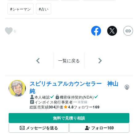
#シャーマン
#占い
6
一覧に戻る
スピリチュアルカウンセラー 神山
純
本人確認
機密保持契約(NDA)
インボイス発行事業者
未登録
総販売実績
304
評価
4.8
フォロワー
169
無料で見積り相談
メッセージを送る
フォロー
169