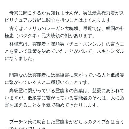
奇異に聞こえるかも知れませんが、実は最高権力者がス
ピリチュアル分野に関心を持つことはよくあります。
古くはアメリカのレーガン大統領、最近では、韓国の朴
槿恵（パククネ）元大統領の例があります。
朴槿恵は、霊能者・崔順実（チェ・スンシル）の言うこ
とを聞いて政策を決めていたことがバレて、スキャンダル
になりました。
問題なのは霊能者には高級霊に繋がっている人と低級霊
に繋がっている人と二種類いることです。
高級霊に繋がっている霊能者の言葉は、慈愛にあふれて
いますが、低級霊に繋がっている霊能者のそれは、人に危
害を加えることを平気で勧めてきたりします。
プーチン氏に助言した霊能者がどちらのタイプかは言う
までもないでしょう。