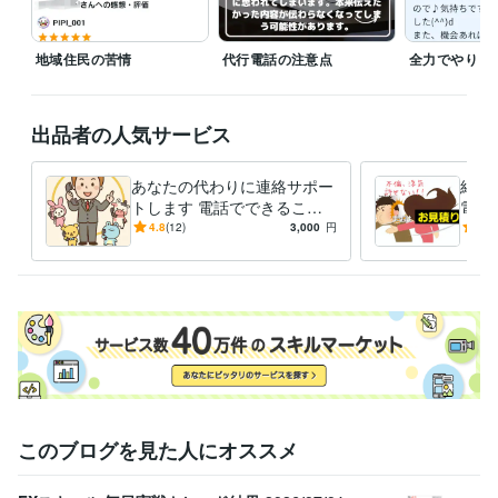
Canva:0年
得意分野
地域住民の苦情
代行電話の注意点
全力でやりま
悩み相談・カウンセリング
心理学に興味あり
ビジネス代行・事務代行
電話代行
営業力、コミュ力
テレアポ
出品者の人気サービス
学歴
広島外語専門学校
1990年3月 ~ 1992年2月
あなたの代わりに連絡サポー
結果
語学力
トします 電話でできること
電話
英語
ネイティブレベル
ならなんでも！電話対応・予
浮気
4.8
(12)
3,000
円
4.7
約・クレーム代行
このブログを見た人にオススメ