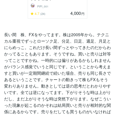
PIPI_001
4,000
4.7
円
(24)
長い間 株、FXをやってます。株は2005年から。テクニ
カル重視でずっとローソク足、分足、日足、週足、月足と
にらめっこ。これだけ長い間ずっとやってきたのだからわ
かってることもあります。そうですね。買いと売りは対等
ってことですかね。一時的には偏りがあるかもしれません
がバランス感覚でいうと同じです。ということから考えま
すと買いが一定期間継続で続いた場合、売りも同じ長さで
あるということです。チャートの動きって株もFXもそう
変わりありません。動きとしては逆の思考だとわかりやす
いです。全ては逆になってます。下がりそうな時は上がり
だし、まだ上がりそうな時は突然下がります。なぜこうい
った現象が起こるのかそれは結局買いと売りが相対的な関
係にあるからです。売りをだしても買うものがいなければ