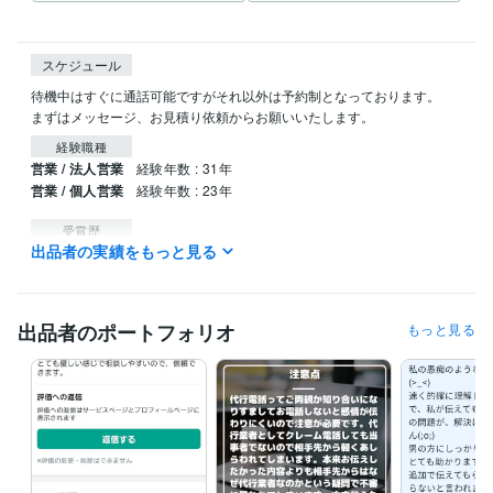
スケジュール
待機中はすぐに通話可能ですがそれ以外は予約制となっております。

まずはメッセージ、お見積り依頼からお願いいたします。
経験職種
営業 / 法人営業
経験年数 : 31年
営業 / 個人営業
経験年数 : 23年
受賞歴
出品者の実績をもっと見る
ココナラ　プラチナランク獲得
互助会の新規獲得件数　月間全国第
二位
青果営業所成績月間第1位　
資格・検定
出品者のポートフォリオ
もっと見る
メンタル心理カウンセラー
取得年 : 2020年
プログラミング言語・フレームワーク
HTML:15年
ビジネス・クリエイティブツール
Excel:20年
Google サイト:18年
Google スプレッドシート:15年
Google ドキュメント:13年
Word:20年
ChatGPT:0年
Bard:0年