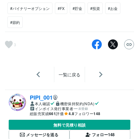
#バイナリーオプション
#FX
#貯金
#投資
#お金
#節約
3
一覧に戻る
PIPI_001
本人確認
機密保持契約(NDA)
インボイス発行事業者
未登録
総販売実績
661
評価
4.8
フォロワー
148
無料で見積り相談
メッセージを送る
フォロー
148