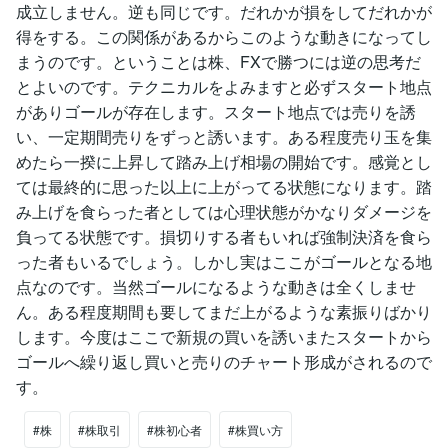
成立しません。逆も同じです。だれかが損をしてだれかが
得をする。この関係があるからこのような動きになってし
まうのです。ということは株、FXで勝つには逆の思考だ
とよいのです。テクニカルをよみますと必ずスタート地点
がありゴールが存在します。スタート地点では売りを誘
い、一定期間売りをずっと誘います。ある程度売り玉を集
めたら一揆に上昇して踏み上げ相場の開始です。感覚とし
ては最終的に思った以上に上がってる状態になります。踏
み上げを食らった者としては心理状態がかなりダメージを
負ってる状態です。損切りする者もいれば強制決済を食ら
った者もいるでしょう。しかし実はここがゴールとなる地
点なのです。当然ゴールになるような動きは全くしませ
ん。ある程度期間も要してまだ上がるような素振りばかり
します。今度はここで新規の買いを誘いまたスタートから
ゴールへ繰り返し買いと売りのチャート形成がされるので
す。
#株
#株取引
#株初心者
#株買い方