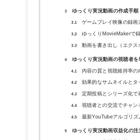
ゆっくり実況動画の作成手順
3
ゲームプレイ映像の録画
3.1
ゆっくりMovieMake
3.2
動画を書き出し（エクスポ
3.3
ゆっくり実況動画の視聴者を
4
内容の質と視聴維持率の
4.1
効果的なサムネイルとタ
4.2
定期投稿とシリーズ化で
4.3
視聴者との交流でチャン
4.4
最新YouTubeアルゴ
4.5
ゆっくり実況動画収益化の注
5