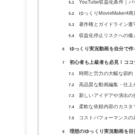
YouTube収益化条件
5.1
ゆっくりMovieMaker
5.2
著作権とガイドライン遵
5.3
収益化停止リスクへの備
5.4
ゆっくり実況動画を自分で作る
6
初心者も上級者も必見！ココ
7
時間と労力の大幅な節約
7.1
高品質な動画編集・仕上
7.2
新しいアイデアや演出の
7.3
柔軟な依頼内容のカスタ
7.4
コストパフォーマンスの
7.5
理想のゆっくり実況動画を目
8