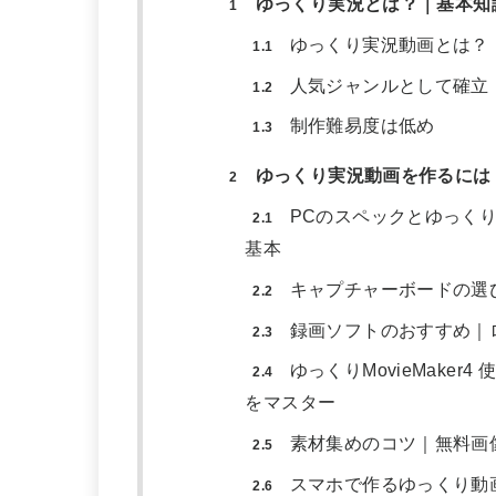
ゆっくり実況とは？｜基本知
1
ゆっくり実況動画とは？
1.1
人気ジャンルとして確立
1.2
制作難易度は低め
1.3
ゆっくり実況動画を作るには
2
PCのスペックとゆっくりM
2.1
基本
キャプチャーボードの選
2.2
録画ソフトのおすすめ｜
2.3
ゆっくりMovieMake
2.4
をマスター
素材集めのコツ｜無料画
2.5
スマホで作るゆっくり動
2.6