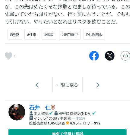
が、この先はめたくそな搾取とだましが待っている。この
先書いていたら限りがない。行く前に占うことだ。でもも
う引けない、やりたいとなればリスクを飲むことだ。
#恋愛
#仕事
#健康
#奇門遁甲
#七政四余
1
一覧に戻る
石井 仁
本人確認
機密保持契約(NDA)
インボイス発行事業者
未登録
総販売実績
1,456
評価
4.9
フォロワー
312
無料で見積り相談