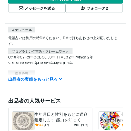
メッセージを送る
フォロー
312
スケジュール
電話占いは御用の時DMください。DMで打ちあわせの上対応いたしま
す。
プログラミング言語・フレームワーク
C:10年
C++:3年
COBOL:30年
HTML:12年
Python:2年
Visual Basic:20年
Flask:1年
MySQL:1年
得意分野
出品者の実績をもっと見る
占い
密教占星法・梅花心易・地理風水
占い
出品者の人気サービス
生年月日と性別をもとに運命
七政
鑑定します 能力を知って可
す 
能な多くの道のより良き選択
に関
4.9
(47)
200
円
/分
4.8
を
す。