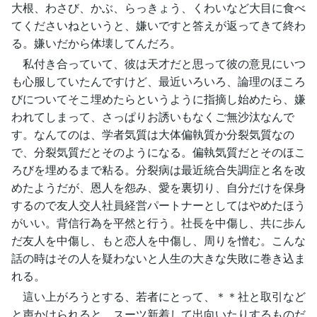
大根、わさび、かぶ、らっきょう、くわいなど大目に食べ
てくださいねというと、嫌いですと答えが返ってきて終わ
る。嫌いだから体壊してんだろ。
私付き合っていて、彼は天才だと思って彼の意見にいつ
も心服していたんですけど、最近いろいろ、論理のほころ
びについてそこ埋めたらというように指摘し始めたら、嫌
われてしまって、さっぱりお誘いもなくご無沙汰なんで
す。なんてのは、学者気質は大体偏執質か分裂気質なの
で、分裂気質だとそのようになる。偏執気質だとそのほこ
ろびを埋めるまで粘る。分裂病は最近統合失調症と名を改
めたようだが、恩人を怨み、愛を裏切り、自分だけを保身
するので友人交人社員経営パートナーとしてはやめたほう
がいい。背信行為を平然と行う。社長を中傷し、共に歩ん
だ友人を中傷し、もと恋人を中傷し、周りを憎む。こんな
話の時はその人を疑わないと人生の大きな失敗に巻き込ま
れる。
這い上がろうとする、若者にとって、＊＊社と取引など
と声かけられると、スーツ新着して出向いたりするものだ