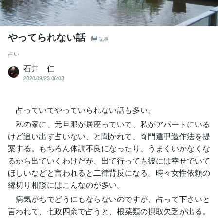
やってられない話
記事
占い
石井 仁
2020/09/23 06:03
占っていてやっていられない話も多い。
私の家に、元旦那が居座っていて、私がアパートにいる
けど追い出す占いない、と聞かれて、奇門遁甲造作法を提
案する。もちろん体調不良になったり、うまくいかなくな
るから出ていくわけだが、出て行っても彼には幸せでいて
ほしいなどと言われると二律背反になる。時々女性依頼の
縁切り相談にはこんなのが多い。
病気がちでどうにもならないのですが、占って下さいと
言われて、七政四余で占うと、根菜類の摂取欠乏が出る。