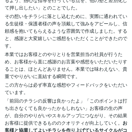
るよう、熱心な指導を行っている点を、他の塾と差別化し
て押し出したい」とのことでした。
その想いをチラシに落とし込むために、実際に通われてい
る生徒様・保護者様の声を頂戴して強みをアピールし、信
頼感を抱いてもらえるような雰囲気で作成しました。する
と、感謝と大変嬉しいご感想をいただくことができたので
す。
本業ではお客様とのやりとりを営業担当の社員が行うた
め、お客様から直に感謝のお言葉や感想をいただいたりす
ることは、ほとんどありません。本業では味わえない、貴
重でやりがいに直結する瞬間です。
この方からは必ず率直な感想やフィードバックをいただい
ています。
「前回のチラシの反響は良かったよ」「このポイントは打
ち出さなくても良かったかもしれない」お客様の生の声
が、自分のやりがいやスキルアップにつながり、その結果
お客様に提供できるもののクオリティが向上していく。
お
客様と協業してよいチラシを作り上げているサイクルがコ