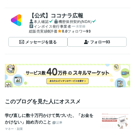
【公式】ココナラ広報
本人確認
機密保持契約(NDA)
インボイス発行事業者
未登録
総販売実績
0
評価
0.0
フォロワー
93
メッセージを送る
フォロー
93
このブログを見た人にオススメ
学び直しに数十万円かけて気づいた、「お金を
かけない」始め方のこと
記事
マネー・副業