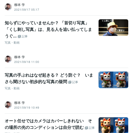
柳本 学
2021/09/17 05:17
知らずにやっていませんか？ 「首切り写真」
「くし刺し写真」は、見る人を追い払ってしま
うぐ...
記事
写真・動画
柳本 学
2021/09/18 11:00
写真の手ぶれはなぜ起きる？ どう防ぐ？ いま
さら聞けない初歩的な写真の疑問
記事
写真・動画
柳本 学
2021/09/19 10:49
オート任せではカメラはカバーしきれない そ
の場所の光のコンディションは自分で読む
記事