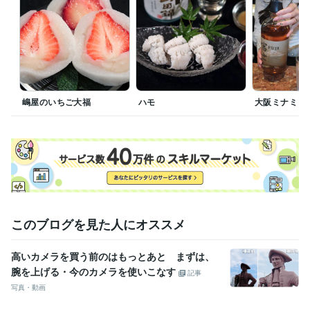
戦略総務 実践ハンドブック（※編集協力）
プログラミング言語・フレームワーク
CSS:5年
HTML:5年
Java:5年
JavaScript:5年
PHP:5年
Linux:11年
Ubuntu:11年
ビジネス・クリエイティブツール
WordPress:5年
Excel:20年
Google スプレッドシート:10年
嶋屋のいちご大福
ハモ
大阪ミナミ
Google ドキュメント:10年
Word:20年
Photopea:5年
Adobe Photoshop:30年
GIMP:5年
Inkscape:3年
Adobe Illustrator:5年
Canva:3年
Figma:3年
Audacity:10年
得意分野
動画編集・映像制作
写真撮影
取材 記事 写真 レ
オンラインレッスン・習い事
写真撮影指導
写真
教室
指導
撮り方
このブログを見た人にオススメ
学歴
京都大学
1981年3月 ~ 1986年2月
高いカメラを買う前のはもっとあと まずは、
腕を上げる・今のカメラを使いこなす
記事
写真・動画