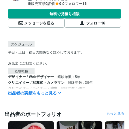
総販売実績
0
評価
0.0
フォロワー
16
無料で見積り相談
メッセージを送る
フォロー
16
スケジュール
平日・土日・祝日の関係なく対応しております。

お気楽にご相談ください。
経験職種
デザイナー / Webデザイナー
経験年数 : 5年
クリエイター / 写真家・カメラマン
経験年数 : 35年
クリエイター / ライター・編集
経験年数 : 40年
出品者の実績をもっと見る
メディア・出版・広告 / 記者・ジャーナリスト
経験年数 : 15年
職歴
株式会社朝日新聞社
1987年9月 ~ 2001年6月
出品者のポートフォリオ
もっと見る
サイト制作「ペンタ工房」
2001年7月 ~ 現在
受賞歴