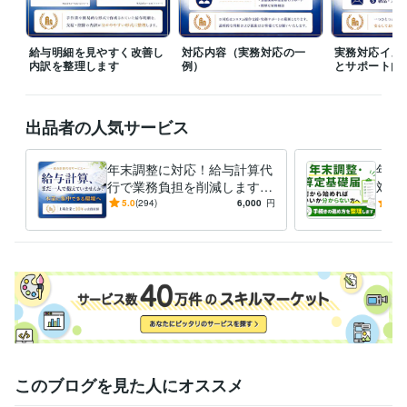
某東証プライム企業にて実務経験10年
2016年3月 ~ 現在
資格・検定
給与明細を見やすく改善し
対応内容（実務対応の一
実務対応イメ
衛生管理者
取得年 : 2020年
内訳を整理します
例）
とサポート内
ビジネス・クリエイティブツール
Excel:10年
Google スプレッドシート:5年
PowerPoint:3年
Word:5年
出品者の人気サービス
得意分野
ビジネス代行・事務代行
給与計算・事務
年末調整に対応！給与計算代
年末
中小企業全般
飲食業界
美容業界
IT・サービス業界
医療・介護業界
行で業務負担を削減します
対応
建設業界
製造業界
【小〜中規模事業者向け】労
きの
5.0
(294)
6,000
円
5.0
務管理を含む業務の外注化を
で整
継続支援
ます
このブログを見た人にオススメ