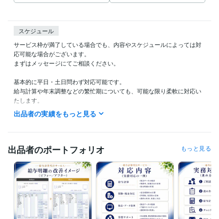
スケジュール
サービス枠が満了している場合でも、内容やスケジュールによっては対
応可能な場合がございます。

まずはメッセージにてご相談ください。

基本的に平日・土日問わず対応可能です。

給与計算や年末調整などの繁忙期についても、可能な限り柔軟に対応い
たします。

出品者の実績をもっと見る
初回のご依頼については、業務内容や現在の運用状況を確認したうえ
で、適切な進め方をご案内いたします。

ご返信までにお時間をいただく場合がございますが、

出品者のポートフォリオ
もっと見る
ご依頼いただいた業務については納期を厳守し、責任をもって対応いた
します。
経験職種
管理 / 税務
経験年数 : 10年
人事 / 労務・給与
経験年数 : 10年
職歴