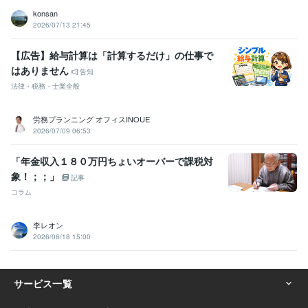
konsan
2026/07/13 21:45
【広告】給与計算は「計算するだけ」の仕事で
はありません
告知
法律・税務・士業全般
労務プランニング オフィスINOUE
2026/07/09 06:53
「年金収入１８０万円ちょいオーバーで課税対
象！；；」
記事
コラム
李レオン
2026/06/18 15:00