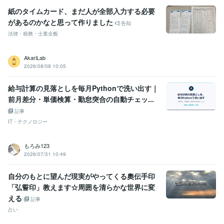
紙のタイムカード、まだ人が全部入力する必要
があるのかなと思って作りました
告知
法律・税務・士業全般
AkariLab
2026/08/08 10:05
給与計算の見落としを毎月Pythonで洗い出す｜
前月差分・単価検算・勤怠突合の自動チェッ...
記事
IT・テクノロジー
もろみ123
2026/07/31 10:49
自分のもとに望んだ現実がやってくる奧伝手印
「弘誓印」教えます☆周囲を清らかな世界に変
える
記事
占い