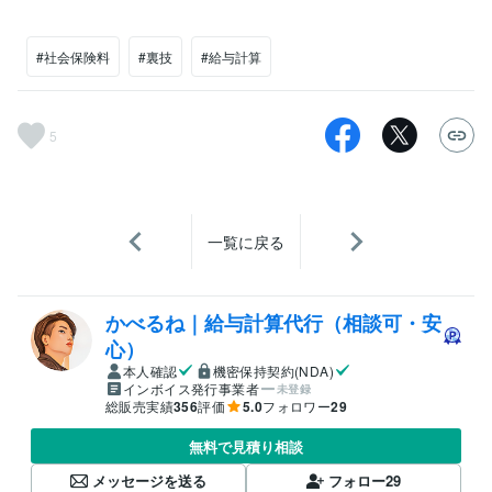
#社会保険料
#裏技
#給与計算
5
一覧に戻る
かべるね｜給与計算代行（相談可・安
心）
本人確認
機密保持契約(NDA)
インボイス発行事業者
未登録
総販売実績
356
評価
5.0
フォロワー
29
無料で見積り相談
メッセージを送る
フォロー
29