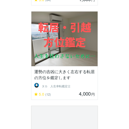
運勢の吉凶に大きく左右する転居
の方位を鑑定します
タカ 人生幸転鑑定士
4,000
5.0
円
(12)