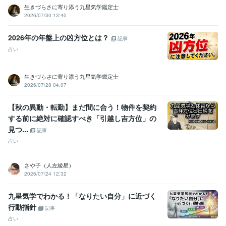
生きづらさに寄り添う九星気学鑑定士
2026/07/30 13:40
2026年の年盤上の凶方位とは？
記事
占い
生きづらさに寄り添う九星気学鑑定士
2026/07/28 04:07
【秋の異動・転勤】まだ間に合う！物件を契約
する前に絶対に確認すべき「引越し吉方位」の
見つ...
記事
占い
さや子（人左綾星）
2026/07/24 12:32
九星気学でわかる！「なりたい自分」に近づく
行動指針
記事
占い