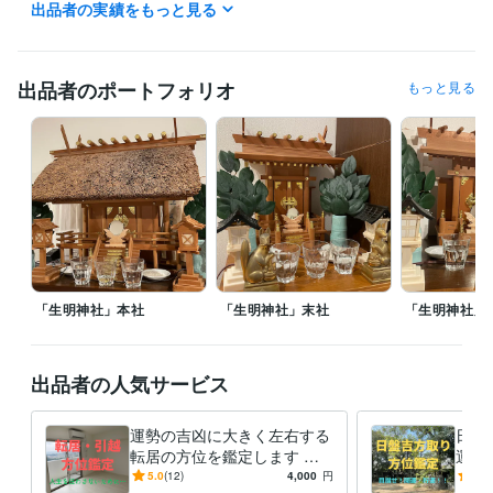
出品者の実績をもっと見る
姓名判断鑑定士
取得年 : 2022年
四柱推命鑑定士
取得年 : 2022年
調理師
取得年 : 1990年
出品者のポートフォリオ
もっと見る
その他ツール
神道行者（神道指紋易・神霊伺い・御祈願・お祓い等）:28年
霊相（霊視・除霊・浄霊等）:28年
九星気学鑑定（方位学）:28年
霊理姓名学判断（鑑定）:27年
得意分野
占い
九星気学鑑定
病気平癒（霊視・浄霊）
心願成就
水子霊供養
故人供養
九星気学
方位学
運命学
占い
開運
神道
御祈願
霊視
お祓い
供養
「生明神社」本社
「生明神社」末社
「生明神社」
出品者の人気サービス
運勢の吉凶に大きく左右する
日盤
転居の方位を鑑定します ー
運に
転居・引越で人生を狂わさな
ー3
5.0
(12)
4,000
円
5.0