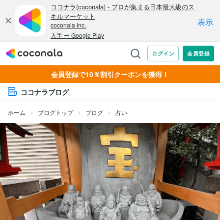
会員登録で10％割引クーポンを獲得！
ココナラブログ
ホーム
ブログトップ
ブログ
占い