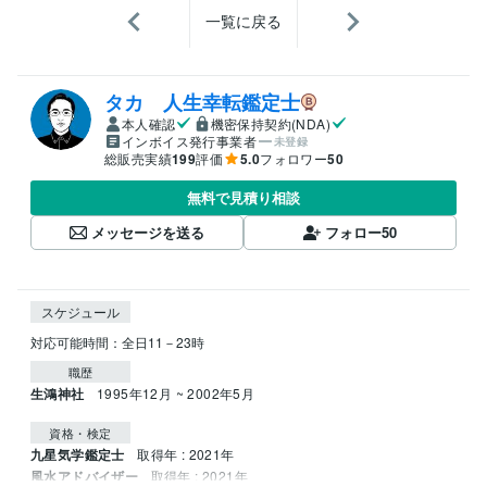
一覧に戻る
タカ 人生幸転鑑定士
本人確認
機密保持契約(NDA)
インボイス発行事業者
未登録
総販売実績
199
評価
5.0
フォロワー
50
無料で見積り相談
メッセージを送る
フォロー
50
スケジュール
職歴
生鴻神社
1995年12月 ~ 2002年5月
資格・検定
九星気学鑑定士
取得年 : 2021年
風水アドバイザー
取得年 : 2021年