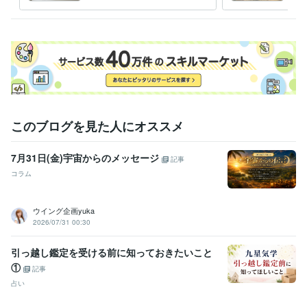
いための護身術（方位鑑定）
でき
ー
定）
このブログを見た人にオススメ
7月31日(金)宇宙からのメッセージ
記事
コラム
ウイング企画yuka
2026/07/31 00:30
引っ越し鑑定を受ける前に知っておきたいこと
①
記事
占い