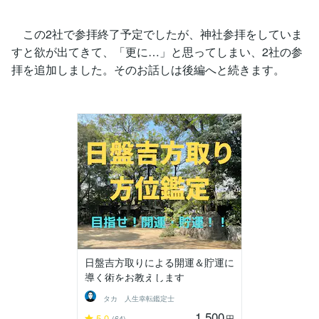
この2社で参拝終了予定でしたが、神社参拝をしていま
すと欲が出てきて、「更に…」と思ってしまい、2社の参
拝を追加しました。そのお話しは後編へと続きます。
日盤吉方取りによる開運＆貯運に
導く術をお教えします
タカ 人生幸転鑑定士
1,500
5.0
円
(64)