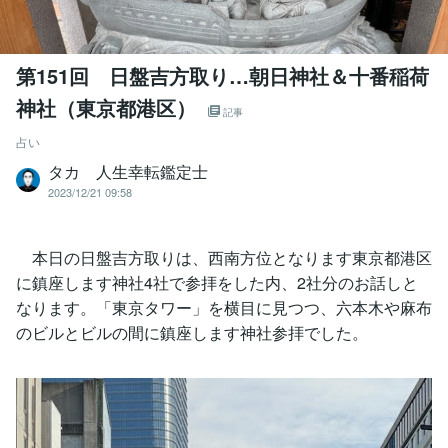
第151回 日盤吉方取り…朝日神社＆十番稲荷
神社（東京都港区）
記事
占い
タカ 人生幸転鑑定士
2023/12/21 09:58
本日の日盤吉方取りは、西南方位となります東京都港区
に鎮座します神社4社で参拝をした内、2社分のお話しと
なります。「東京タワー」を横目に見つつ、六本木や麻布
のビルとビルの間に鎮座します神社参拝でした。