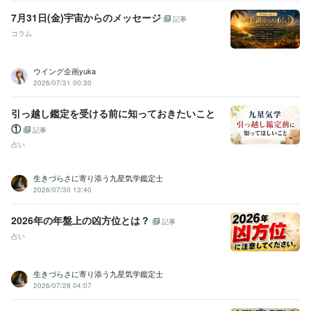
7月31日(金)宇宙からのメッセージ
記事
コラム
ウイング企画yuka
2026/07/31 00:30
引っ越し鑑定を受ける前に知っておきたいこと
①
記事
占い
生きづらさに寄り添う九星気学鑑定士
2026/07/30 13:40
2026年の年盤上の凶方位とは？
記事
占い
生きづらさに寄り添う九星気学鑑定士
2026/07/28 04:07