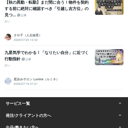
【秋の異動・転勤】まだ間に合う！物件を契約
する前に絶対に確認すべき「引越し吉方位」の
見つ...
記事
占い
さや子（人左綾星）
2026/07/24 12:32
九星気学でわかる！「なりたい自分」に近づく
行動指針
記事
占い
星詠みサロン Lumine（ルミネ）
2026/07/19 07:21