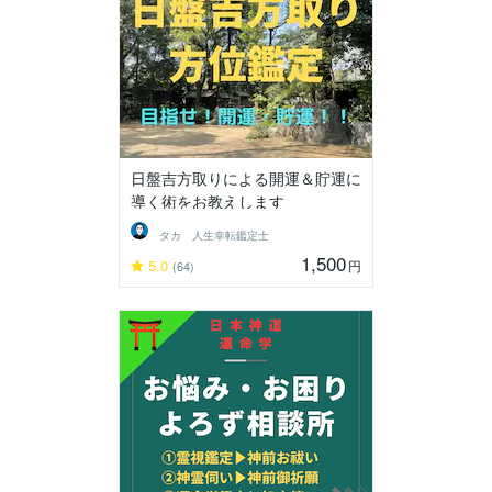
日盤吉方取りによる開運＆貯運に
導く術をお教えします
タカ 人生幸転鑑定士
1,500
5.0
円
(64)