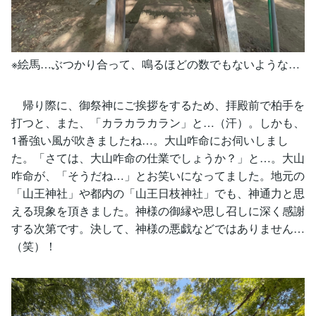
※絵馬…ぶつかり合って、鳴るほどの数でもないような…
帰り際に、御祭神にご挨拶をするため、拝殿前で柏手を
打つと、また、「カラカラカラン」と…（汗）。しかも、
1番強い風が吹きましたね…。大山咋命にお伺いしまし
た。「さては、大山咋命の仕業でしょうか？」と…。大山
咋命が、「そうだね…」とお笑いになってました。地元の
「山王神社」や都内の「山王日枝神社」でも、神通力と思
える現象を頂きました。神様の御縁や思し召しに深く感謝
する次第です。決して、神様の悪戯などではありません…
（笑）！