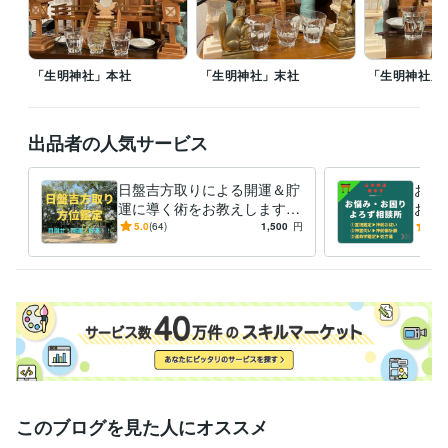
故人供養
九星気学
方位学
運命学
占い
開運
神道
御祈願
霊視
お祓い
供養
「生明神社」本社
「生明神社」末社
「生明神社」
出品者の人気サービス
日盤吉方取りによる開運＆貯
お祓
運に導く術をお教えします
お悩
ー30分のお散歩で簡単に実現
－多
5.0
(64)
1,500
円
5.0
できる開運・貯運術（方位鑑
の的
定）ー
解決
このブログを見た人にオススメ