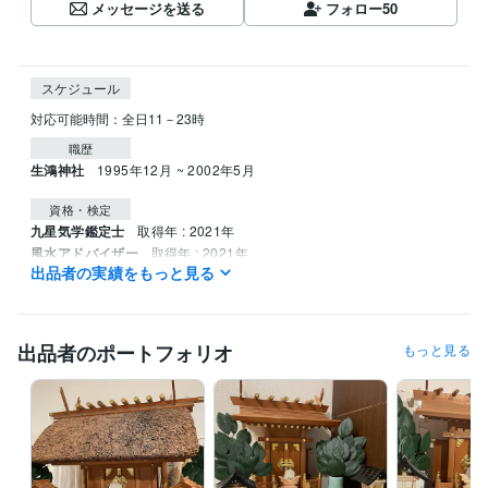
メッセージを送る
フォロー
50
スケジュール
職歴
生鴻神社
1995年12月 ~ 2002年5月
資格・検定
九星気学鑑定士
取得年 : 2021年
風水アドバイザー
取得年 : 2021年
出品者の実績をもっと見る
姓名判断鑑定士
取得年 : 2022年
四柱推命鑑定士
取得年 : 2022年
調理師
取得年 : 1990年
出品者のポートフォリオ
もっと見る
その他ツール
神道行者（神道指紋易・神霊伺い・御祈願・お祓い等）:28年
霊相（霊視・除霊・浄霊等）:28年
九星気学鑑定（方位学）:28年
霊理姓名学判断（鑑定）:27年
得意分野
占い
九星気学鑑定
病気平癒（霊視・浄霊）
心願成就
水子霊供養