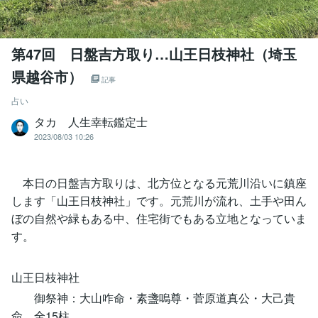
第47回 日盤吉方取り…山王日枝神社（埼玉
県越谷市）
記事
占い
タカ 人生幸転鑑定士
2023/08/03 10:26
本日の日盤吉方取りは、北方位となる元荒川沿いに鎮座
します「山王日枝神社」です。元荒川が流れ、土手や田ん
ぼの自然や緑もある中、住宅街でもある立地となっていま
す。
山王日枝神社
御祭神：大山咋命・素盞嗚尊・菅原道真公・大己貴
命 全15柱