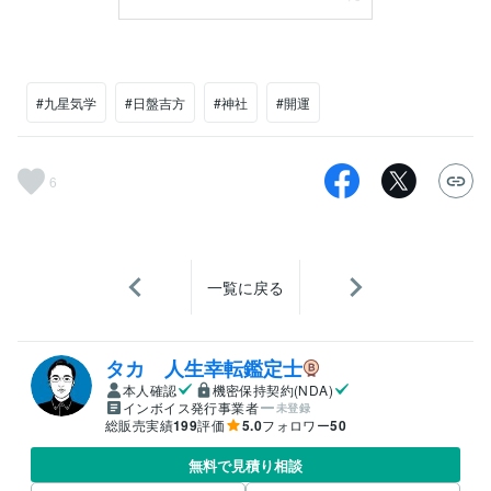
#九星気学
#日盤吉方
#神社
#開運
6
一覧に戻る
タカ 人生幸転鑑定士
本人確認
機密保持契約(NDA)
インボイス発行事業者
未登録
総販売実績
199
評価
5.0
フォロワー
50
無料で見積り相談