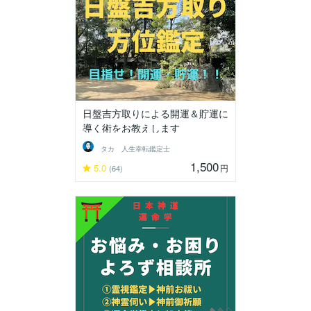
日盤吉方取りによる開運＆貯運に
導く術をお教えします
タカ 人生幸転鑑定士
1,500
5.0
円
(64)