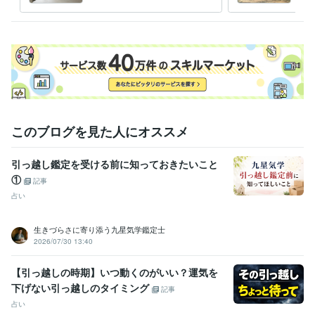
いための護身術（方位鑑定）
でき
ー
定）
このブログを見た人にオススメ
引っ越し鑑定を受ける前に知っておきたいこと
①
記事
占い
生きづらさに寄り添う九星気学鑑定士
2026/07/30 13:40
【引っ越しの時期】いつ動くのがいい？運気を
下げない引っ越しのタイミング
記事
占い