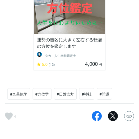
運勢の吉凶に大きく左右する転居
の方位を鑑定します
タカ 人生幸転鑑定士
4,000
5.0
円
(12)
#九星気学
#方位学
#日盤吉方
#神社
#開運
4