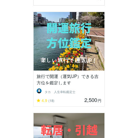
旅行で開運（運気UP）できる吉
方位を鑑定します
タカ 人生幸転鑑定士
2,500
4.9
円
(18)