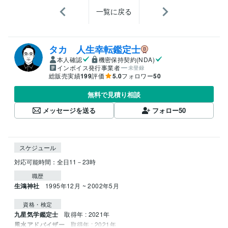
一覧に戻る
タカ 人生幸転鑑定士
本人確認
機密保持契約(NDA)
インボイス発行事業者
未登録
総販売実績
199
評価
5.0
フォロワー
50
無料で見積り相談
メッセージを送る
フォロー
50
スケジュール
職歴
生鴻神社
1995年12月 ~ 2002年5月
資格・検定
九星気学鑑定士
取得年 : 2021年
風水アドバイザー
取得年 : 2021年