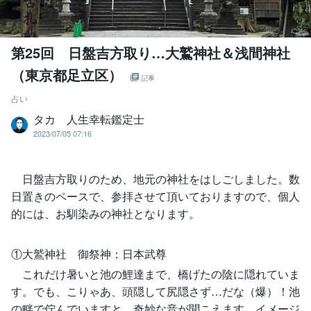
第25回 日盤吉方取り…大鷲神社＆浅間神社
（東京都足立区）
記事
占い
タカ 人生幸転鑑定士
2023/07/05 07:16
日盤吉方取りのため、地元の神社をはしごしました。数
日置きのペースで、参拝させて頂いておりますので、個人
的には、お馴染みの神社となります。
①大鷲神社 御祭神：日本武尊
これだけ暑いと池の鯉達まで、橋げたの陰に隠れていま
す。でも、こりゃあ、頭隠して尻隠さず…だな（爆）！池
の畔で佇んでいますと、奇妙な音が聞こえます。イメージ