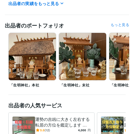
出品者の実績をもっと見る
姓名判断鑑定士
取得年 : 2022年
四柱推命鑑定士
取得年 : 2022年
調理師
取得年 : 1990年
出品者のポートフォリオ
もっと見る
その他ツール
神道行者（神道指紋易・神霊伺い・御祈願・お祓い等）:28年
霊相（霊視・除霊・浄霊等）:28年
九星気学鑑定（方位学）:28年
霊理姓名学判断（鑑定）:27年
得意分野
占い
九星気学鑑定
病気平癒（霊視・浄霊）
心願成就
水子霊供養
故人供養
九星気学
方位学
運命学
占い
開運
神道
御祈願
霊視
お祓い
供養
「生明神社」本社
「生明神社」末社
「生明神社」
出品者の人気サービス
運勢の吉凶に大きく左右する
日盤
転居の方位を鑑定します ー
運に
転居・引越で人生を狂わさな
ー3
5.0
(12)
4,000
円
5.0