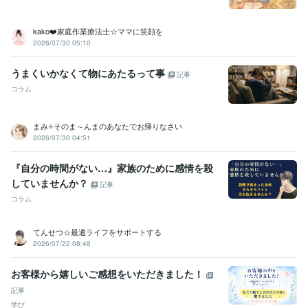
kako❤️家庭作業療法士☆ママに笑顔を
2026/07/30 05:10
うまくいかなくて物にあたるって事
記事
コラム
まみ⭐そのま～んまのあなたでお帰りなさい
2026/07/30 04:51
『自分の時間がない…』家族のために感情を殺
していませんか？
記事
コラム
てんせつ☆最適ライフをサポートする
2026/07/22 08:48
お客様から嬉しいご感想をいただきました！
記事
学び