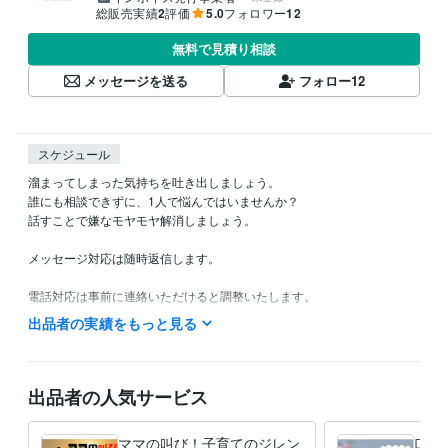
総販売実績
2
評価
5.0
フォロワー
12
無料で見積り相談
メッセージを送る
フォロー
12
スケジュール
溜まってしまった気持ちを吐き出しましょう。

誰にも相談できずに、1人で悩んではいませんか？

話すことで嫌なモヤモヤ解消しましょう。

メッセージ対応は随時返信します。

電話対応は事前に連絡いただけると調整いたします。

出品者の実績をもっと見る
■基本スケジュール

応相談
得意分野
出品者の人気サービス
悩み相談・カウンセリング
話し相手
悩み相談・カウンセリング
愚痴聞き
ママの叫び！子育てのジレン
口下