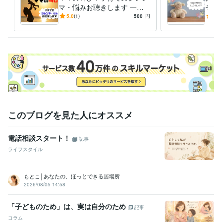
マ・悩みお聴きします 一日
ぞ！
中子供と過ごして誰かと話し
コミ
5.0
(1)
500
円
5.0
たいママさんお電話ください
習で
ます
このブログを見た人にオススメ
電話相談スタート！
記事
ライフスタイル
もとこ│あなたの、ほっとできる居場所
2026/08/05 14:58
「子どものため」は、実は自分のため
記事
コラム