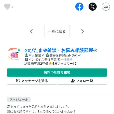
4
一覧に戻る
のびたま＠雑談・お悩み相談部屋
本人確認
機密保持契約(NDA)
インボイス発行事業者
未登録
総販売実績
2
評価
5.0
フォロワー
12
無料で見積り相談
メッセージを送る
フォロー
12
スケジュール
溜まってしまった気持ちを吐き出しましょう。

誰にも相談できずに、1人で悩んではいませんか？
