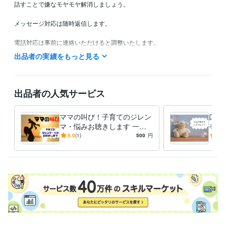
話すことで嫌なモヤモヤ解消しましょう。

メッセージ対応は随時返信します。

電話対応は事前に連絡いただけると調整いたします。

出品者の実績をもっと見る
■基本スケジュール

応相談
得意分野
出品者の人気サービス
悩み相談・カウンセリング
話し相手
悩み相談・カウンセリング
愚痴聞き
ママの叫び！子育てのジレン
口下
マ・悩みお聴きします 一日
ぞ！
中子供と過ごして誰かと話し
コミ
5.0
(1)
500
円
5.0
たいママさんお電話ください
習で
ます