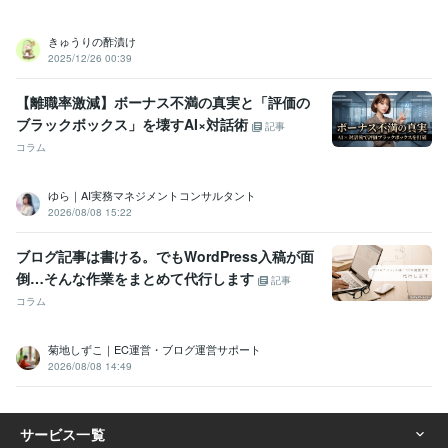
きゅうりの酢漬け
2025/12/26 00:39
【離職率激減】ボーナス不満の真実と「評価の
ブラックボックス」を壊すAI×対話術
記事
コラム
ゆら｜AI実務マネジメントコンサルタント
2026/08/08 15:22
ブログ記事は書ける。でもWordPress入稿が面
倒…そんな作業をまとめて代行します
記事
コラム
菊地しずこ｜EC運営・ブログ運営サポート
2026/08/08 14:49