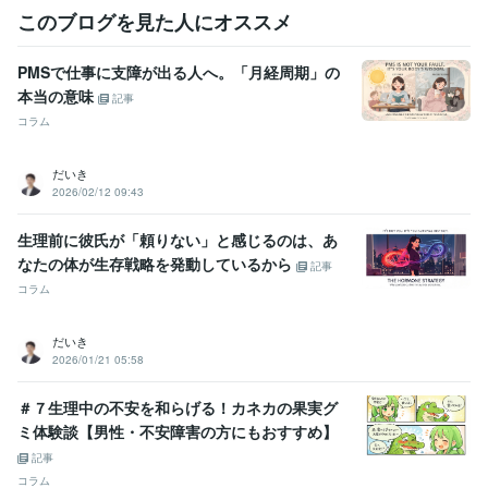
このブログを見た人にオススメ
PMSで仕事に支障が出る人へ。「月経周期」の
本当の意味
記事
コラム
だいき
2026/02/12 09:43
生理前に彼氏が「頼りない」と感じるのは、あ
なたの体が生存戦略を発動しているから
記事
コラム
だいき
2026/01/21 05:58
＃７生理中の不安を和らげる！カネカの果実グ
ミ体験談【男性・不安障害の方にもおすすめ】
記事
コラム