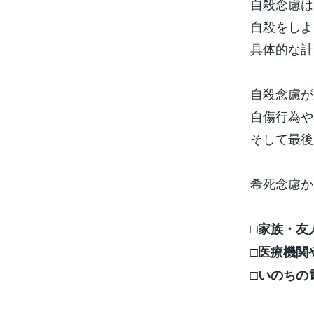
自殺念慮は
自殺をしよ
具体的な計
自殺念慮が
自傷行為や
そして最後
希死念慮か
□家族・友
□医療機関
□いのちの