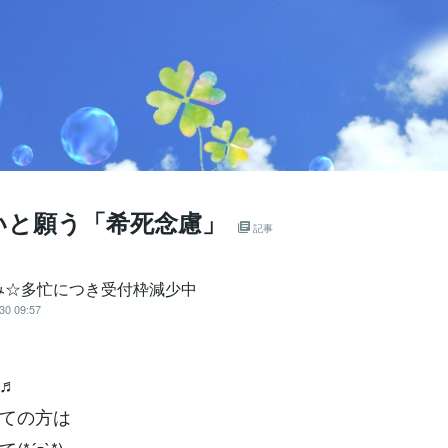
いと願う「希死念慮」
記事
み☆多忙につき受付枠減少中
30 09:57
♬
ての方は