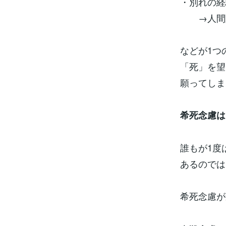
・別れの経
→人間関
などが1つ
「死」を望
願ってしま
希死念慮は
誰もが1度
あるのでは
希死念慮が