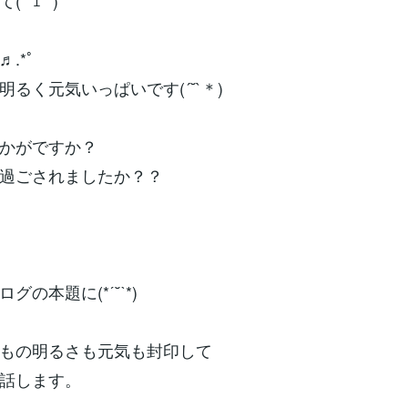
*´ｪ`*)
.*ﾟ
明るく元気いっぱいです(´˘`＊)
かがですか？
過ごされましたか？？
グの本題に(*ˊ˘ˋ*)
もの明るさも元気も封印して
話します。