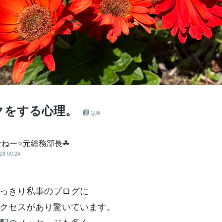
クをする心理。
記事
ねー⭐️元総務部長☘
28 00:24
っきり私事のブログに
クセスがあり驚いています。