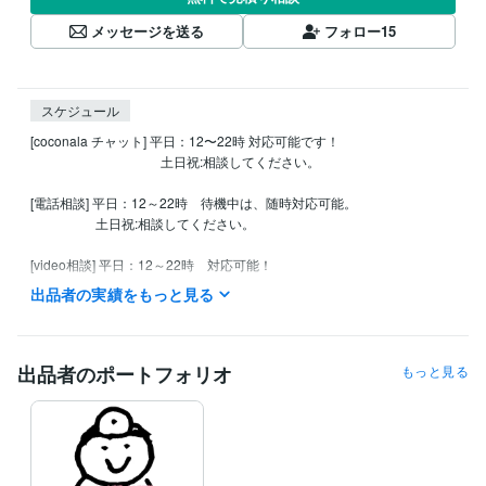
メッセージを送る
フォロー
15
スケジュール
[coconala チャット] 平日：12〜22時 対応可能です！

　　　　　　　　　　土日祝:相談してください。

[電話相談] 平日：12～22時　待機中は、随時対応可能。

　　　　　土日祝:相談してください。

[video相談] 平日：12～22時　対応可能！

　　　　　土日祝:相談してください。出来る限対応いたします！！

出品者の実績をもっと見る
messageは、24時間受付しております。

質問などありましたら、遠慮なくしてね☆彡

出品者のポートフォリオ
もっと見る
事前に、日時・時間・質問などを

打ち合わせて、納得してから、スタートしましょう!　
