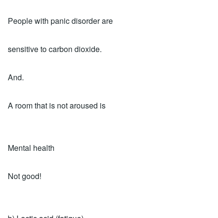
People with panic disorder are
sensitive to carbon dioxide.
And.
A room that is not aroused is
Mental health
Not good!