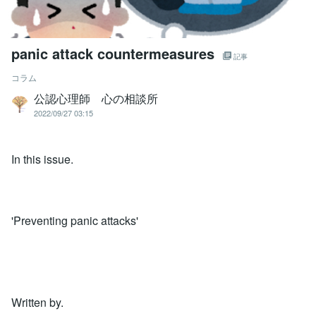
panic attack countermeasures
記事
コラム
公認心理師 心の相談所
2022/09/27 03:15
In this issue.
'Preventing panic attacks'
Written by.