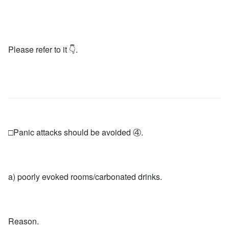
Please refer to it 👇.
□Panic attacks should be avoided ④.
a) poorly evoked rooms/carbonated drinks.
Reason.