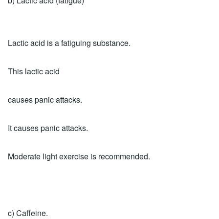
b) Lactic acid (fatigue)
Lactic acid is a fatiguing substance.
This lactic acid
causes panic attacks.
It causes panic attacks.
Moderate light exercise is recommended.
c) Caffeine.