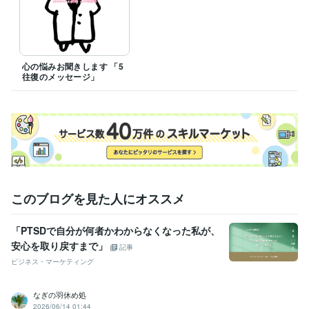
※ 上記の時間帯、ご都合つかない方は、一度ご相談ください。

心の悩みお聞きします 「5
資格・検定
往復のメッセージ」
正看護師 登録番号 第15164
取得年 : 1995年
公認心理師 登録番号 第27859
取得年 : 2019年
日本精神科看護協会 精神科薬物療法 看護Ⅰ 課程修了
取得年 : 2
014年
得意分野
悩み相談・カウンセリング
不安感強い・孤独・対人恐怖
hsp・神経
症・パニック障害
恋愛・学校・職場の人間関係
不登校.子育ての悩み
心の悩み、心の病気
このブログを見た人にオススメ
学習指導・資格・キャリア相談
看護学生・看護師さんの悩み
看護学
生の国家試験サポート
コミュニケーショントレーニング
「PTSDで自分が何者かわからなくなった私が、
看護学生・看護師
安心を取り戻すまで」
記事
ビジネス・マーケティング
なぎの羽休め処
2026/06/14 01:44