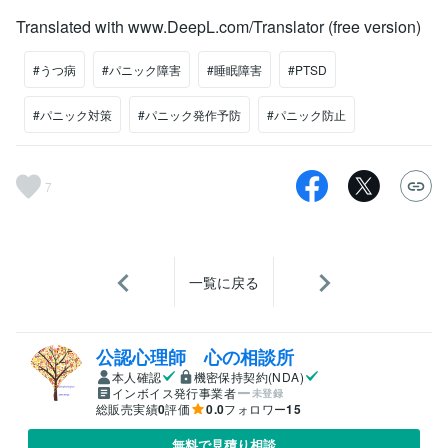
Translated with www.DeepL.com/Translator (free version)
#うつ病
#パニック障害
#睡眠障害
#PTSD
#パニック対策
#パニック発作予防
#パニック防止
7
一覧に戻る
公認心理師 心の相談所
本人確認
機密保持契約(NDA)
インボイス発行事業者
未登録
総販売実績
0
評価
0.0
フォロワー
15
無料で見積り相談