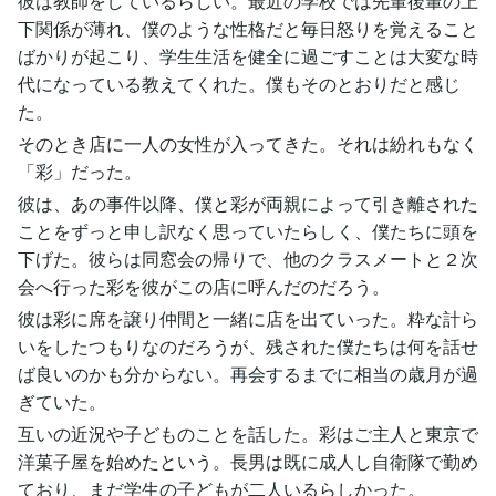
彼は教師をしているらしい。最近の学校では先輩後輩の上
下関係が薄れ、僕のような性格だと毎日怒りを覚えること
ばかりが起こり、学生生活を健全に過ごすことは大変な時
代になっている教えてくれた。僕もそのとおりだと感じ
た。
そのとき店に一人の女性が入ってきた。それは紛れもなく
「彩」だった。
彼は、あの事件以降、僕と彩が両親によって引き離された
ことをずっと申し訳なく思っていたらしく、僕たちに頭を
下げた。彼らは同窓会の帰りで、他のクラスメートと２次
会へ行った彩を彼がこの店に呼んだのだろう。
彼は彩に席を譲り仲間と一緒に店を出ていった。粋な計ら
いをしたつもりなのだろうが、残された僕たちは何を話せ
ば良いのかも分からない。再会するまでに相当の歳月が過
ぎていた。
互いの近況や子どものことを話した。彩はご主人と東京で
洋菓子屋を始めたという。長男は既に成人し自衛隊で勤め
ており、まだ学生の子どもが二人いるらしかった。