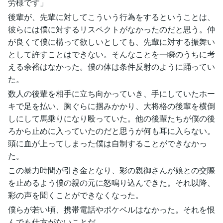
労様です」
後輩が、先輩に対してこういう行為をするということは、
彼らには僕に対するリスペクトがなかったのだと思う。仲
が良くて僕に構って欲しいとしても、先輩に対する振舞い
として許すことはできない。そんなことを一瞬のうちに考
える余裕はなかった。僕の体は条件反射のように踊ってい
た。
数人の後輩を相手に立ち向かっていき、手にしていたホー
キで足を払い、胸ぐらに掴みかかり、大将格の後輩を横倒
しにして馬乗りになり殴っていた。他の後輩たちが僕の後
ろから止めに入っていたのだと思うが何も耳に入らない。
頭に血が上ってしまった僕は自制することができなかっ
た。
この暴力時間が引き金となり、彩の親御さんが娘との交際
を止めるよう僕の親の元に怒鳴り込んできた。それ以降、
彩の声を聞くことができなくなった。
僕らが若い頃、携帯電話やポケベルはなかった。それを恨
んでも仕方がないことだ。