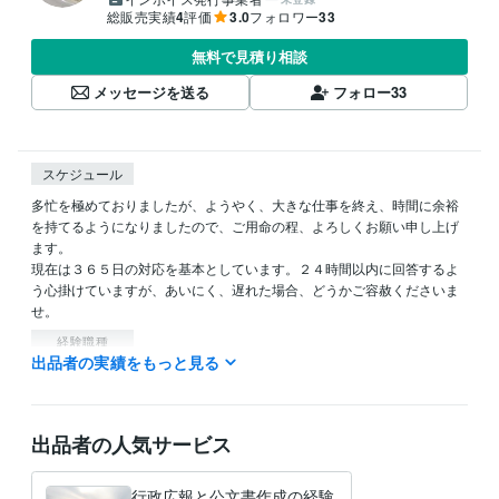
総販売実績
4
評価
3.0
フォロワー
33
無料で見積り相談
メッセージを送る
フォロー
33
スケジュール
多忙を極めておりましたが、ようやく、大きな仕事を終え、時間に余裕
を持てるようになりましたので、ご用命の程、よろしくお願い申し上げ
ます。

現在は３６５日の対応を基本としています。２４時間以内に回答するよ
う心掛けていますが、あいにく、遅れた場合、どうかご容赦くださいま
せ。
経験職種
出品者の実績をもっと見る
クリエイター / ライター・編集
経験年数 : 3年
管理 / 財務
経験年数 : 20年
管理 / 総務
経験年数 : 14年
事務・ビジネスサポート / 事務（一般事務）
経験年数 : 38年
出品者の人気サービス
ライフスタイル・その他 / 公務員
経験年数 : 38年
職歴
行政広報と公文書作成の経験