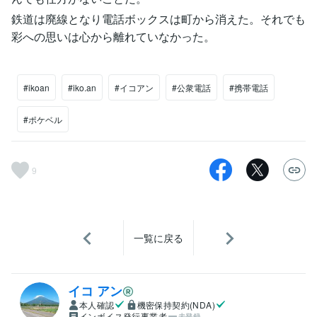
鉄道は廃線となり電話ボックスは町から消えた。それでも
彩への思いは心から離れていなかった。
#ikoan
#iko.an
#イコアン
#公衆電話
#携帯電話
#ポケベル
9
一覧に戻る
イコ アン
本人確認
機密保持契約(NDA)
インボイス発行事業者
未登録