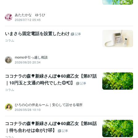
あたたかな ゆうひ
2026/07/12 05:45
いまさら固定電話を設置したわけ
記事
コラム
momo＠引っ越し相談
2026/06/20 20:34
ココナラの森🌳新緑さんぽ🍀60歳乙女【第87話
｜10円玉と文通の時代でした😊📮】
記事
コラム
ひろの心の伴走ルーム｜安心して話せる場所
2026/05/28 10:10
ココナラの森🌳新緑さんぽ🍀60歳乙女【第86話
｜待ち合わせは命がけ🤣】
記事
コラム