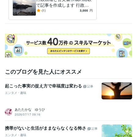
オフィス・イコアン
2021年6月 ~ 現在
で記事を作成します 行政広
報と公文書作成の経験で記事
-
(1)
3,000
円
ビジネス・クリエイティブツール
を作成し
Excel:25年
Google スプレッドシート:3年
Word:25年
その他ツール
文章の校正:25年
得意分野
ライティング・翻訳
文章作成と校正。通知文や手紙の校正など。
行政、各種ＰＲなど
このブログを見た人にオススメ
起こった事実の捉え方で幸福度は変わる
記事
エンタメ・趣味
あたたかな ゆうひ
2026/07/17 09:16
携帯がないと生活がままならなくなる怖さ
記事
エンタメ・趣味