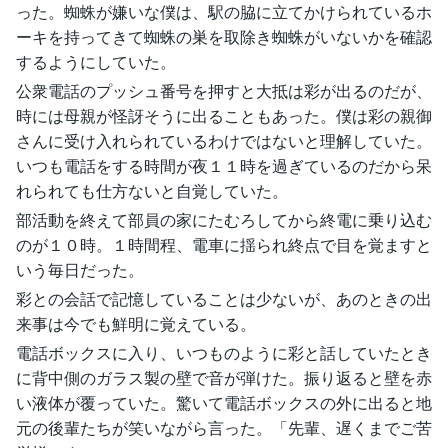
った。蜘蛛が嫌いな僕は、駅の脇に立てかけられているホ
ーキを持ってきて蜘蛛の巣を取除き蜘蛛がいないかを確認
するようにしていた。
公衆電話のプッシュ番号を押すと大抵は彩が出るのだが、
時には母親が怪訝そうに出ることもあった。僕は彩の親御
さんに受け入れられているわけではないと理解していた。
いつも電話をする時間が夜１１時を過ぎているのだから呆
れられても仕方ないと自覚していた。
部活動を終えて部員の家にたむろしてから終電に乗り込む
のが１０時。１時間程、電車に揺られ終点で目を覚ますと
いう毎日だった。
彩との会話で記憶していることは少ないが、あのときの出
来事は今でも鮮明に覚えている。
電話ボックスに入り、いつものように彩と話していたとき
に背中側のガラス製の壁で音が弾けた。振り返ると壁を赤
い液体が覆っていた。驚いて電話ボックスの外に出ると地
元の後輩たちが笑いながら言った。「先輩、遅くまでご苦