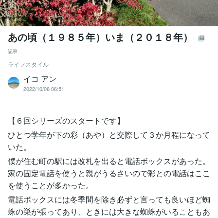
あの頃（１９８５年）いま（２０１８年）
記事
ライフスタイル
イコ アン
2022/10/06 06:51
【６回シリーズのスタートです】
ひとつ学年が下の彩（あや）と交際して３か月程になって
いた。
僕が住む町の駅には改札を出ると電話ボックスがあった。
家の固定電話を使うと親がうるさいので彩との電話はここ
を使うことが多かった。
電話ボックスには冬季間を除き必ずと言っても良いほど蜘
蛛の巣が張ってあり、ときには大きな蜘蛛がいることもあ