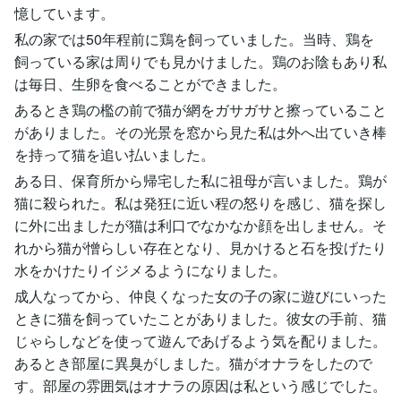
憶しています。
私の家では50年程前に鶏を飼っていました。当時、鶏を
飼っている家は周りでも見かけました。鶏のお陰もあり私
は毎日、生卵を食べることができました。
あるとき鶏の檻の前で猫が網をガサガサと擦っていること
がありました。その光景を窓から見た私は外へ出ていき棒
を持って猫を追い払いました。
ある日、保育所から帰宅した私に祖母が言いました。鶏が
猫に殺られた。私は発狂に近い程の怒りを感じ、猫を探し
に外に出ましたが猫は利口でなかなか顔を出しません。そ
れから猫が憎らしい存在となり、見かけると石を投げたり
水をかけたりイジメるようになりました。
成人なってから、仲良くなった女の子の家に遊びにいった
ときに猫を飼っていたことがありました。彼女の手前、猫
じゃらしなどを使って遊んであげるよう気を配りました。
あるとき部屋に異臭がしました。猫がオナラをしたので
す。部屋の雰囲気はオナラの原因は私という感じでした。