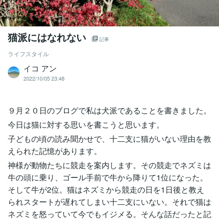
猫派にはなれない
記事
ライフスタイル
イコ アン
2022/10/05 23:48
９月２０日のブログで私は犬派であることを書きました。
今日は猫に対する思いを書こうと思います。
子どもの頃の読み聞かせで、十二支に猫がいない理由を教
えられた記憶があります。
神様が動物たちに競走を案内します。その競走でネズミは
牛の頭に乗り、ゴール手前で牛から降りて1位になった。
そして牛が2位。猫はネズミから競走の日を1日後と教え
られスタートが遅れてしまい十二支にいない。それで猫は
ネズミを怒っていて今でもイジメる。そんな話だったと記