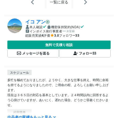
一覧に戻る
イコ アン
本人確認
機密保持契約(NDA)
インボイス発行事業者
未登録
総販売実績
4
評価
3.0
フォロワー
33
無料で見積り相談
メッセージを送る
フォロー
33
スケジュール
多忙を極めておりましたが、ようやく、大きな仕事を終え、時間に余裕
を持てるようになりましたので、ご用命の程、よろしくお願い申し上げ
ます。

現在は３６５日の対応を基本としています。２４時間以内に回答するよ
う心掛けていますが、あいにく、遅れた場合、どうかご容赦くださいま
せ。
経験職種
出品者の実績をもっと見る
クリエイター / ライター・編集
経験年数 : 3年