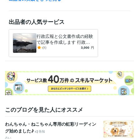
管理 / 財務
経験年数 : 20年
管理 / 総務
経験年数 : 14年
事務・ビジネスサポート / 事務（一般事務）
経験年数 : 38年
出品者の人気サービス
ライフスタイル・その他 / 公務員
経験年数 : 38年
職歴
行政広報と公文書作成の経験
オフィス・イコアン
2021年6月 ~ 現在
で記事を作成します 行政広
報と公文書作成の経験で記事
-
(1)
3,000
円
ビジネス・クリエイティブツール
を作成し
Excel:25年
Google スプレッドシート:3年
Word:25年
その他ツール
文章の校正:25年
得意分野
ライティング・翻訳
文章作成と校正。通知文や手紙の校正など。
行政、各種ＰＲなど
このブログを見た人にオススメ
わんちゃん・ねこちゃん専用の虹彩リーディン
グ始めました♪
告知
占い