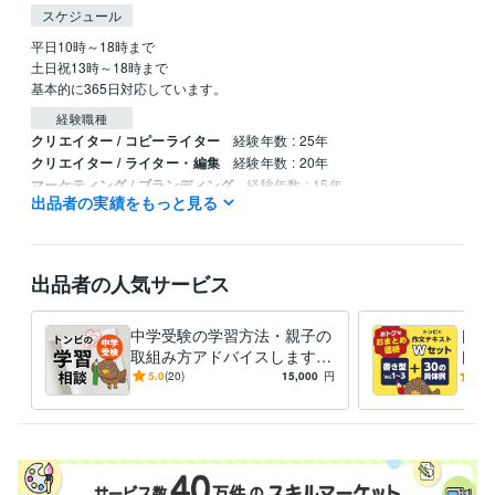
スケジュール
平日10時～18時まで

土日祝13時～18時まで

基本的に365日対応しています。
経験職種
クリエイター / コピーライター
経験年数 : 25年
クリエイター / ライター・編集
経験年数 : 20年
マーケティング / ブランディング
経験年数 : 15年
出品者の実績をもっと見る
コンサルタント / 業務プロセスコンサルタント
経験年数 : 10年
メディア・出版・広告 / 編集・エディター・デスク・校正
経験年数 :
10年
出品者の人気サービス
受賞歴
ココナラ　ゴールドランクに昇格
中学受験の学習方法・親子の
トン
資格・検定
取組み方アドバイスします
ト売
色彩検定2級
取得年 : 2004年
塾なしで中学受験合格したト
＋1
5.0
(20)
15,000
円
5.0
ンビの相談室
書け
ビジネス・クリエイティブツール
Excel:20年
PowerPoint:20年
Word:20年
得意分野