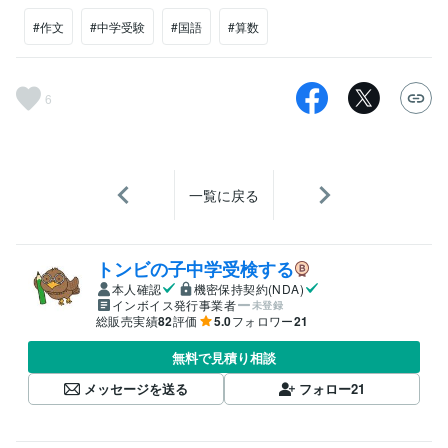
#作文
#中学受験
#国語
#算数
6
一覧に戻る
トンビの子中学受検する
本人確認
機密保持契約(NDA)
インボイス発行事業者
未登録
総販売実績
82
評価
5.0
フォロワー
21
無料で見積り相談
メッセージを送る
フォロー
21