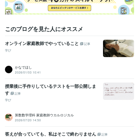
学習指導・資格・キャリア相談
「トンビの子中学受検する」の勉強
講座
作文力のアップに！「トンビ文作室」
中学受験
中学受検
受験
受検
自宅学習
塾
偏差値
合格
勉強
試験
このブログを見た人にオススメ
学歴
同志社大学
1993年3月 ~ 1997年2月
オンライン家庭教師でやっていること
記事
学び
かなでほし
2026/01/03 10:41
授業後に手作りしているテストを一部公開しま
す
記事
学び
算数数学理科 家庭教師ウカルロジカル
2026/07/20 14:50
答えが合っていても、私はそこで終わりません
記事