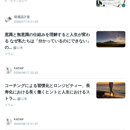
IT・テクノロジー
現場設計室
2026/07/14 01:25
意識と無意識の仕組みを理解すると人生が変わ
る なぜ私たちは「分かっているのにできない」
の...
記事
コラム
kazaar
2026/06/17 22:22
コーチングによる習慣化とロンジビティー、長
寿化における長く働くヒントと人生におけるス
トラ...
記事
コラム
kazaar
2026/06/13 01:31