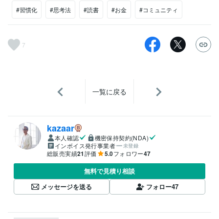
#習慣化
#思考法
#読書
#お金
#コミュニティ
7
一覧に戻る
kazaar
本人確認
機密保持契約(NDA)
インボイス発行事業者
未登録
総販売実績
21
評価
5.0
フォロワー
47
無料で見積り相談
メッセージを送る
フォロー
47