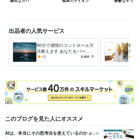
陽気なカバ
孤高のライオン
憂鬱なキリン
ォトリーディングスキル
オンラインNLPプラクティショナーコース
セルフマネジメント
習慣
継続力
リーダーシップ
速読
セルフコントロール
思考
マインドセット
マネジメント
集中力
デザイン制作
動物等のデザイン、プロダクトアート
デザイン
感覚
集中
ビジョン
習慣
出品者の人気サービス
語学力
英語
日常会話レベル
90分で感情のコントロール方
初心
法教えます あなたをパーソ
を育
ナルコーチングしてアンガー
も短
-
(1)
5,000
円
5.0
マネジメントをします
ゼン
このブログを見た人にオススメ
AIは、本当にその思考法を使えているのか
記事