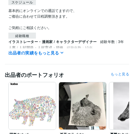
スケジュール
基本的にオンラインでの通話てますので、

ご都合に合わせて日程調整頂きます。

ご気軽にご相談ください。
経験職種
イラストレーター・漫画家 / キャラクターデザイナー
経験年数 : 3年
人事 / 人材開発・人材育成・研修
経験年数 : 10年
出品者の実績をもっと見る
ライフスタイル・その他 / カウンセラー・コーチ
経験年数 : 7年
ライフスタイル・その他 / アドバイザー
経験年数 : 7年
職歴
出品者のポートフォリオ
もっと見る
リーフラス株式会社
2023年3月 ~ 現在
受賞歴
継続力を１０倍向上させる仕組みづくりと思考法
ビジネス・クリエイティブツール
PowerPoint:10年
ChatGPT:1年
得意分野
学習指導・資格・キャリア相談
コーチングスキル
29期NLPプラク
ティショナーコース終了
習慣化トレーナー養成コース 第2期 修了
フ