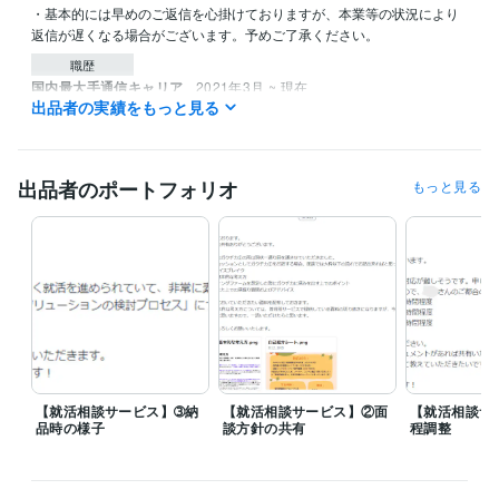
・基本的には早めのご返信を心掛けておりますが、本業等の状況により
返信が遅くなる場合がございます。予めご了承ください。
職歴
国内最大手通信キャリア
2021年3月 ~ 現在
出品者の実績をもっと見る
受賞歴
2024/06/01 プラチナランク獲得
2024/07/04 販売件数100件突破
出品者のポートフォリオ
もっと見る
資格・検定
情報処理技術者（応用情報技術者）
取得年 : 2019年
情報処理技術者（基本情報技術者）
取得年 : 2017年
TOEIC
取得年 : 2020年
日商簿記検定3級
取得年 : 2020年
プログラミング言語・フレームワーク
C:1年
C++:1年
CSS:2年
HTML:2年
Java:1年
Python:1年
得意分野
学習指導・資格・キャリア相談
応募書類全体の添削・作成
企業研究
【就活相談サービス】➂納
【就活相談サービス】②面
【就活相談サ
や業界研究の代行
就活全般のご相談
品時の様子
談方針の共有
程調整
就活
転職
面接
志望動機
自己PR
面接対策
相談
仕事
エントリーシート