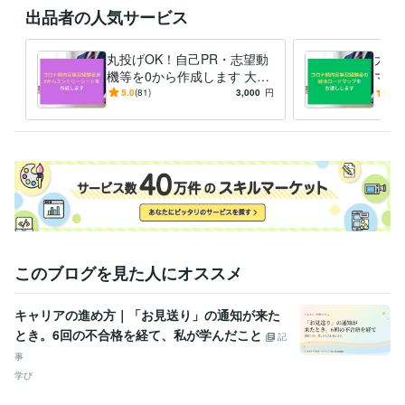
学歴
出品者の人気サービス
GMARCH理系
2017年3月 ~ 2021年2月
語学力
丸投げOK！自己PR・志望動
大手
英語
ビジネスレベル
機等を0から作成します 大手
マッ
複数内定者がESを0から作成
定へ
5.0
(81)
3,000
円
5.0
➕リピーター・選考通過者多
とは
数
このブログを見た人にオススメ
キャリアの進め方｜「お見送り」の通知が来た
とき。6回の不合格を経て、私が学んだこと
記
事
学び