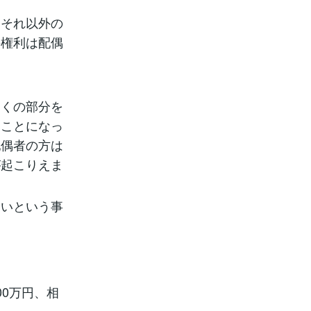
とそれ以外の
の権利は配偶
多くの部分を
ることになっ
配偶者の方は
が起こりえま
ないという事
00万円、相