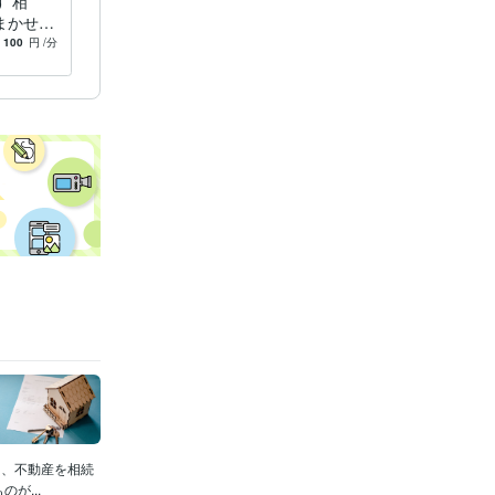
 相
まかせく
100
円
/分
く、不動産を相続
が...