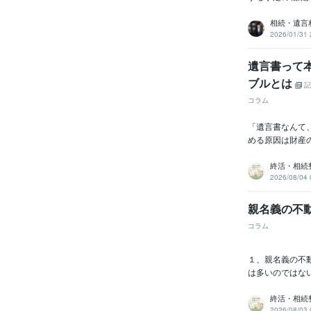
相続・遺言
2026/01/31 
遺言書って本
ブルとは
記
コラム
「遺言書なんて
める原因は財産
終活・相続
2026/08/04 
親名義の不
コラム
１、親名義の不
は多いのではな
終活・相続
2026/08/03 