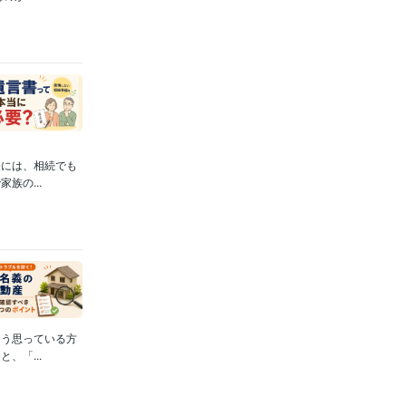
際には、相続でも
族の...
そう思っている方
、「...