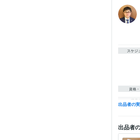
スケジ
資格・
得意
出品者の
出品者
語学