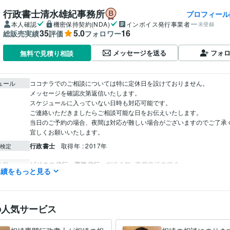
行政書士清水雄紀事務所
プロフィール
本人確認
機密保持契約(NDA)
インボイス発行事業者
未登録
35
5.0
16
総販売実績
評価
フォロワー
メッセージを送る
フォ
無料で見積り相談
ュール
ココナラでのご相談については特に定休日を設けておりません。

メッセージを確認次第返信いたします。

スケジュールに入っていない日時も対応可能です。

ご連絡いただきましたらご相談可能な日をお伝えいたします。

当日のご予約の場合、夜間は対応が難しい場合がございますのでご了承くだ
宜しくお願いいたします。
行政書士
取得年 : 2017年
検定
ビジネス代行・事務代行
相続全般
事業復活支援金
分野
実績をもっと見る
相続・遺言
ビジネス代行・事務代行
入管手続き業務
入管での手続き代行
の人気サービス
英語
日常会話レベル
力