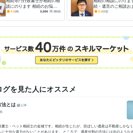
相続専門行政書士が相続の相
相続の相談にのります
談にのります 相続のお悩み
続・遺言のご相談お
は専門家に相談してスッキリ
ださい
5.0
(4)
3,000
円
/60分
5.0
(12)
【顔出しなしOK】
ログを見た人にオススメ
方法とは
記事
般
法書士・ペット相続士の金城です。相続が生じたが、目ぼしい遺産は不動産しかな
に十分な資力がないことがあります。 ところで、遺産分割の方法には次のようなもの