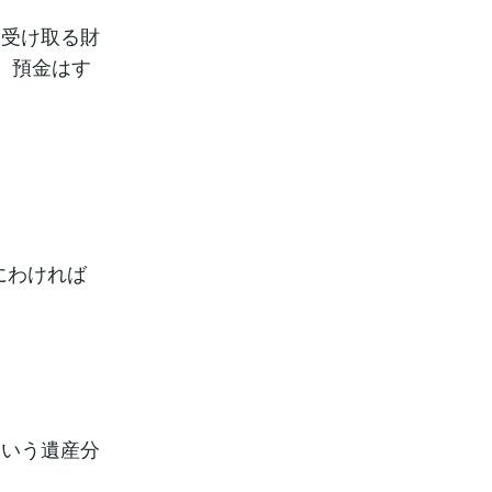
と受け取る財
、預金はす
にわければ
という遺産分