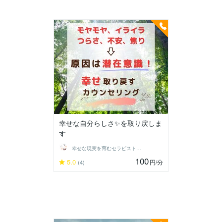
幸せな自分らしさ✨を取り戻しま
す
幸せな現実を育むセラピストponomeg
100
5.0
円
/分
(4)