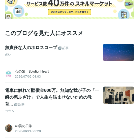
数秘術鑑定士
取得年 : 2020年
得意分野
悩み相談・カウンセリング
夫婦、親子、職場人間関係、うつ病、片
づけ
このブログを見た人にオススメ
人間関係
夫婦関係
職場関係
恋愛
自分らしさ
うつ症状
占い
数秘
占い
数秘
才能
使命
強み
特性
自分らしさ
無責任な人のホロスコープ
記事
占い
心の泉 SolutionHeart
2026/07/02 04:03
電車に触れて賠償金600万。無知な我が子の「一
瞬の悪ふざけ」で人生を詰ませないための教
育...
記事
コラム
40男の日常
2026/06/24 22:20