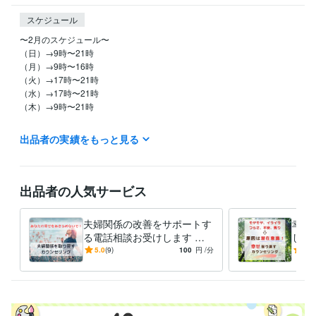
スケジュール
〜2月のスケジュール〜

（日）→9時〜21時

（月）→9時〜16時

（火）→17時〜21時

（水）→17時〜21時

（木）→9時〜21時

電話相談の方は

出品者の実績をもっと見る
基本、上記スケジュールでお待ちしております。

出品者の人気サービス
夫婦関係の改善をサポートす
幸せ
る電話相談お受けします 性
しま
経験職種
格の不一致で離婚寸前の夫婦
本か
5.0
(9)
100
円
/分
5.0
ライフスタイル・その他 / 占い師
経験年数 : 2年
関係からお互いを大切に想う
ド改
ライフスタイル・その他 / カウンセラー・コーチ
経験年数 : 1年
関係へ
ライフスタイル・その他 / アドバイザー
経験年数 : 4年
資格・検定