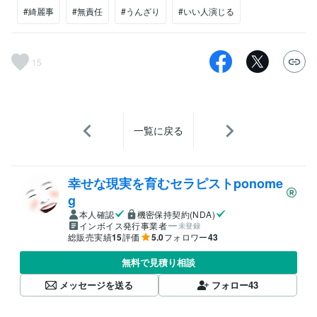
#綺麗事
#無責任
#うんざり
#いい人演じる
15
一覧に戻る
幸せな現実を育むセラピストponome
g
本人確認
機密保持契約(NDA)
インボイス発行事業者
未登録
総販売実績
15
評価
5.0
フォロワー
43
無料で見積り相談
メッセージを送る
フォロー
43