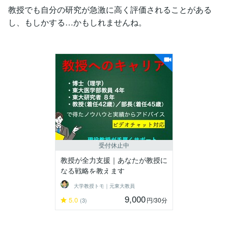
教授でも自分の研究が急激に高く評価されることがある
し、もしかする…かもしれませんね。
受付休止中
教授が全力支援｜あなたが教授に
なる戦略を教えます
大学教授トモ｜元東大教員
9,000
5.0
円
/30分
(3)