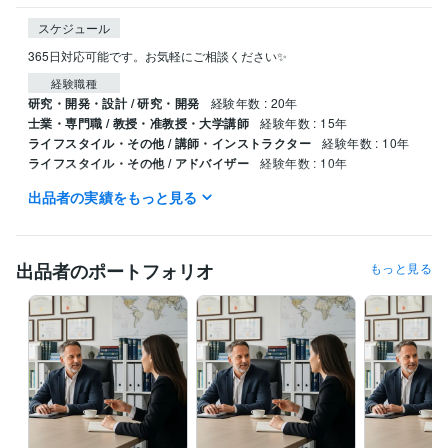
スケジュール
365日対応可能です。お気軽にご相談ください✨
経験職種
研究・開発・設計 / 研究・開発
経験年数 : 20年
士業・専門職 / 教授・准教授・大学講師
経験年数 : 15年
ライフスタイル・その他 / 講師・インストラクター
経験年数 : 10年
ライフスタイル・その他 / アドバイザー
経験年数 : 10年
出品者の実績をもっと見る
職歴
国立大学法人東京大学
2007年3月 ~ 2015年2月
受賞歴
出品者のポートフォリオ
もっと見る
東大病院経営改善提案プロジェクト 最優秀賞受賞
中冨健康科学振興
財団 研究助成
日本心臓リハビリテーション学会学術集会　優秀演題
賞
明治安田厚生事業団 健康医科学研究助成
石本記念デサントスポー
ツ科学振興財団 優秀入選
健康長寿と運動（三菱UFJ信託銀行）
寝た
きり対策
神奈川県医師会 研修会講師（2008~2019）
日本体力医学
会大会、シンポジスト
東大病院 公開セミナー
日本抗加齢医学会総会 
シンポジスト
健康スポーツ医部会幹事会研修（医師会）
寝たきりを
予防する！講師（日本健康機構、健康セミナー）
トレーニング系　
学会総会、特別講演
立命館大学、招待講演
東大病院、産学連携メデ