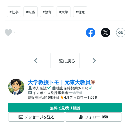
#仕事
#転職
#教育
#大学
#研究
7
一覧に戻る
大学教授トモ｜元東大教員
本人確認
機密保持契約(NDA)
インボイス発行事業者
未登録
総販売実績
158
評価
4.9
フォロワー
1,058
無料で見積り相談
メッセージを送る
フォロー
1058