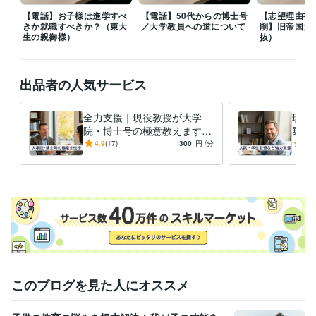
ィカルフロンティアセミナー
日本再生医療学会総会、ランチョンセ
【電話】お子様は進学すべ
【電話】50代からの博士号
【志望理由書
ミナー
日本心臓リハビリテーション学会学術集会 シンポジウム
学生
きか就職すべきか？（東大
／大学教員への道について
削】旧帝国大
野球連盟 春季リーグ戦 優秀選手賞
生の親御様）
抜）
資格・検定
中学校教諭免許
取得年 : 2000年
出品者の人気サービス
高等学校教諭免許
取得年 : 2000年
健康運動指導士
取得年 : 2015年
全力支援｜現役教授が大学
現役
ビジネス・クリエイティブツール
院・博士号の極意教えます
乗り
Excel:25年
Google サイト:18年
PowerPoint:25年
Word:25年
⭐️【脱・失敗】現役教授が学
ど人
4.9
(17)
300
円
/分
5.0
Adobe Photoshop:24年
iMovie:3年
Adobe Illustrator:21年
部とは異なる重要点をご紹介
援
⭐️
得意分野
学習指導・資格・キャリア相談
【学生・研究者向け】学術・キャリ
ア相談
【社会人向け】リーダー・マネジメント
【心理的サポート】
お悩み・愚痴の傾聴
【雑談・話し相手】気軽にフリートーク
【健
康・美活】運動・筋トレ相談
【スキルアップ】人前で話すコツ
健康
キャリア
仕事
美容
悩み
相談
筋トレ
大学
学生
学歴
このブログを見た人にオススメ
私立大学
1997年3月 ~ 2001年2月
国公立大学
2001年3月 ~ 2003年2月
国公立大学
2003年3月 ~ 2007年2月