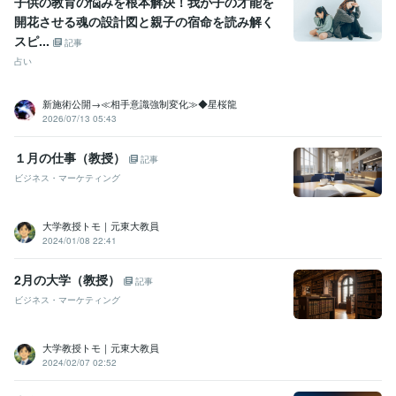
子供の教育の悩みを根本解決！我が子の才能を
開花させる魂の設計図と親子の宿命を読み解く
語学力
スピ...
記事
英語
日常会話レベル
占い
新施術公開→≪相手意識強制変化≫◆星桜龍
2026/07/13 05:43
１月の仕事（教授）
記事
ビジネス・マーケティング
大学教授トモ｜元東大教員
2024/01/08 22:41
2月の大学（教授）
記事
ビジネス・マーケティング
大学教授トモ｜元東大教員
2024/02/07 02:52