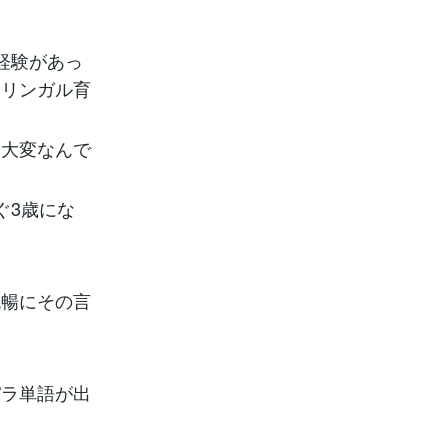
経験があっ
リリンガル育
も大変なんで
ぐ3歳にな
流暢にその言
パラ単語が出