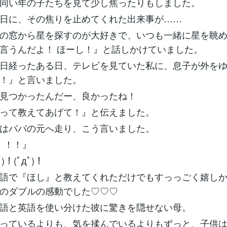
同い年の子たちを見て少し焦ったりもしました。
日に、その焦りを止めてくれた出来事が……
の窓から星を探すのが大好きで、いつも一緒に星を眺
言うんだよ！ ほーし！』と話しかけていました。
日経ったある日、テレビを見ていた私に、息子が外を
！』と言いました。
見つかったんだー、良かったね！
って教えてあげて！』と伝えました。
はパパの元へ走り、こう言いました。
☆！！！』
ﾟ)！(ﾟдﾟ)！
語で『ほし』と教えてくれただけでもすっっごく嬉し
のダブルの感動でした♡♡♡
語と英語を使い分けた彼に驚きを隠せない母。
っているよりも、気を揉んでいるよりもずっと、子供