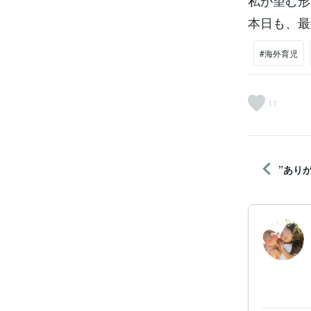
私が望む形
本日も、最
#海外育児
11
”ありが