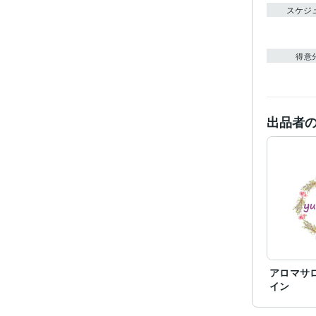
スケジ
得意
出品者
アロマサ
イン