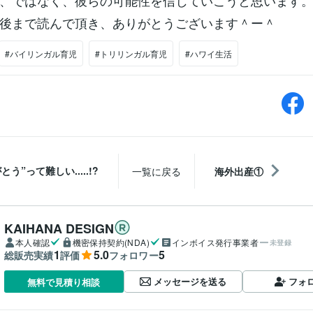
、ではなく、彼らの可能性を信じていこうと思います
後まで読んで頂き、ありがとうございます＾ー＾
#バイリンガル育児
#トリリンガル育児
#ハワイ生活
とう”って難しい.....!?
一覧に戻る
海外出産①
KAIHANA DESIGN
本人確認
機密保持契約(NDA)
インボイス発行事業者
未登録
1
5.0
5
総販売実績
評価
フォロワー
メッセージを送る
フォ
無料で見積り相談