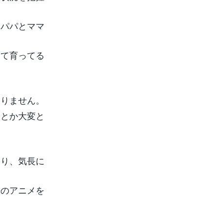
『パパとママ
。
って育ってる
ありません。
いとか大変と
なり、気長に
語のアニメを