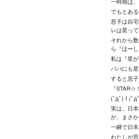
一時期は、
でもとある
息子は自宅
レは星って
それから数
ら『ほーし
私は『星が
パパにも星
すると息子
『STAR
(ﾟдﾟ)！(ﾟд
実は、日本
が、まさか
一瞬で日本
わたしが思