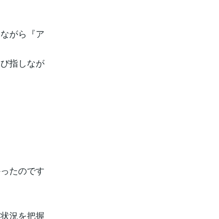
めながら『ア
ゆび指しなが
かったのです
は状況を把握