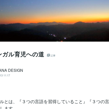
ンガル育児への道
記事
ANA DESIGN
13 11:17
ルとは、『３つの言語を習得していること』『３つの
します。