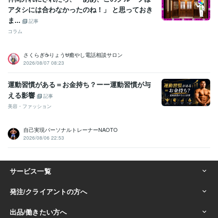
アタシには合わなかったのね！」 と思っておき
ま...
記事
コラム
さくらぎ☕りょう⛎癒やし電話相談サロン
2026/08/07 08:23
運動習慣がある＝お金持ち？ーー運動習慣が与
える影響
記事
美容・ファッション
自己実現パーソナルトレーナーNAOTO
2026/08/06 22:53