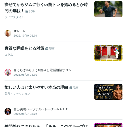
痩せてからジムに行くor筋トレを始めるとか時
間の無駄！
記事
ライフスタイル
オレトレ
2025/10/10 05:01
良質な睡眠をとる対策
記事
コラム
さくらぎ☕りょう⛎癒やし電話相談サロン
2026/08/08 08:03
忙しい人ほど太りやすい本当の理由
記事
美容・ファッション
自己実現パーソナルトレーナーNAOTO
2026/08/07 23:26
仲間外れにされたら、「ああ、このグループは