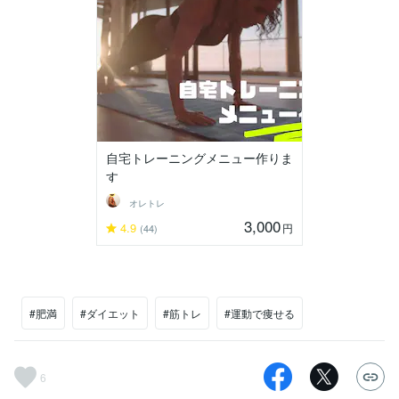
自宅トレーニングメニュー作りま
す
オレトレ
3,000
4.9
円
(44)
#肥満
#ダイエット
#筋トレ
#運動で痩せる
6