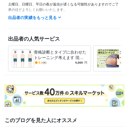
土曜日、日曜日、平日の夜が返信が遅くなる可能性がありますのでご了
承のほどよろしくお願いいたします。
出品者の実績をもっと見る
経験職種
ライフスタイル・その他 / 講師・インストラクター
経験年数 : 12年
ライフスタイル・その他 / マッサージ師・セラピスト
経験年数 : 12
年
出品者の人気サービス
ライフスタイル・その他 / カウンセラー・コーチ
経験年数 : 12年
ライフスタイル・その他 / その他
経験年数 : 12年
骨格診断とタイプに合わせた
ダイ
職歴
トレーニング考えます 現役
ーチ
株式会社加圧トレーニングスタジオ
2010年3月 ~ 2012年2月
パーソナルトレーナーが骨格
ため
5.0
(4)
4,000
円
4.3
と体質に合わせたメニュー作
自分
資格・検定
成
全米エクササイズ&コンディショニング協会パーソナルトレーナー
取得年 : 2011年
全米エクササイズ＆スポーツトレーナー協会パーソナルトレーナー
取得年 : 2012年
加圧トレーニングインストラクター
取得年 : 2012年
得意分野
住まい・美容・生活相談
腸内環境の改善と軽い筋トレのダイエット
このブログを見た人にオススメ
血管を強化して血流を良くし体調を整える
ダイエット・食事