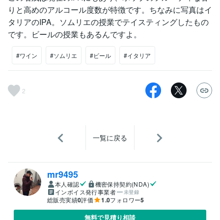
りと高めのアルコール度数が特徴です。ちなみに写真はイ
タリアのIPA。ソムリエの授業でテイスティングしたもの
です。ビールの授業もあるんですよ。
#ワイン
#ソムリエ
#ビール
#イタリア
2
一覧に戻る
mr9495
本人確認
機密保持契約(NDA)
インボイス発行事業者
未登録
総販売実績
0
評価
1.0
フォロワー
5
無料で見積り相談