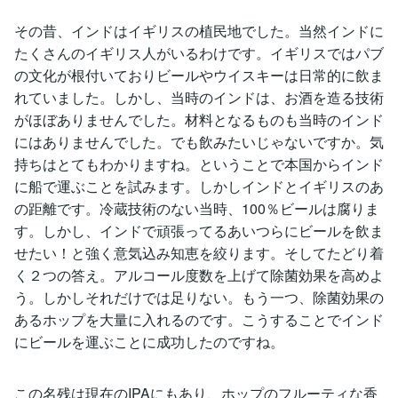
その昔、インドはイギリスの植民地でした。当然インドに
たくさんのイギリス人がいるわけです。イギリスではパブ
の文化が根付いておりビールやウイスキーは日常的に飲ま
れていました。しかし、当時のインドは、お酒を造る技術
がほぼありませんでした。材料となるものも当時のインド
にはありませんでした。でも飲みたいじゃないですか。気
持ちはとてもわかりますね。ということで本国からインド
に船で運ぶことを試みます。しかしインドとイギリスのあ
の距離です。冷蔵技術のない当時、100％ビールは腐りま
す。しかし、インドで頑張ってるあいつらにビールを飲ま
せたい！と強く意気込み知恵を絞ります。そしてたどり着
く２つの答え。アルコール度数を上げて除菌効果を高めよ
う。しかしそれだけでは足りない。もう一つ、除菌効果の
あるホップを大量に入れるのです。こうすることでインド
にビールを運ぶことに成功したのですね。
この名残は現在のIPAにもあり、ホップのフルーティな香