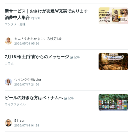
新サービス｜おさけが友達🦀充実であります｜
酒夢中人集合
告知
エンタメ・趣味
カニ＊やわらかまごころ検定1級
2026/05/04 05:26
7月18日(土)宇宙からのメッセージ
記事
コラム
ウイング企画yuka
2026/07/17 21:56
ビールの好きな方はベトナムへ
記事
ライフスタイル
S1_sgn
2026/07/14 01:28