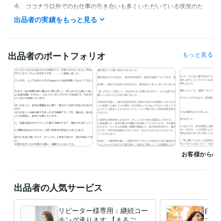
今、ココナラ以外でのお仕事の引き合いも多くいただいている状況のた
め、評価コメントに対するお返事が難しい状況なのですが、いつもとて
出品者の実績をもっと見る
もありがたく拝読し、本当に本当に励みになっております(;_;)

本当にありがとうございます！
職歴
出品者のポートフォリオ
もっと見る
某大手メーカー 営業
2005年3月 ~ 2011年9月
某大手アロマテラピースクール インストラクター
2011年10月 ~ 20
13年9月
外資系広告代理店 営業
2013年10月 ~ 2017年6月
外資系IT企業
2017年7月 ~ 2019年3月
フリーランス
2011年10月 ~ 現在
資格・検定
児童指導員任用資格
取得年 : 2020年
認定心理士
取得年 : 2022年
心理カウンセリングスペシャリスト
取得年 : 2021年
お客様からの
キャリアコンサルタント
取得年 : 2022年
ビジネス・クリエイティブツール
出品者の人気サービス
WordPress:1年
ペライチ:3年
JIMDO:10年
Access:1年
Excel:20年
Google スプレッドシート:10年
Google スライド:2年
リピーター様専用：継続コー
自分
Google ドキュメント:10年
PowerPoint:15年
Word:20年
STORES:2年
チング承ります 【まるごと
コー
Google Analytics:10年