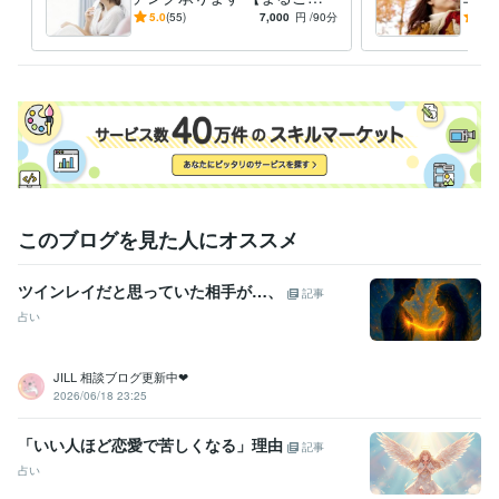
自分を愛するセルフコーチン
コー
5.0
(55)
7,000
円
/90分
5.0
グ】の定着をサポート！
けて
得意分野
❤
学習指導・資格・キャリア相談
キャリアコーチング、目標達成
恋愛、仕事、家族
悩み相談・カウンセリング
愛着障害、共依存、繰り返すパターン改
善
語学力
英語
ビジネスレベル
このブログを見た人にオススメ
ツインレイだと思っていた相手が…、
記事
占い
JILL 相談ブログ更新中❤︎
2026/06/18 23:25
「いい人ほど恋愛で苦しくなる」理由
記事
占い