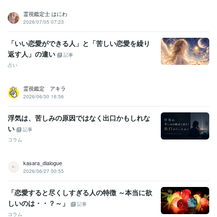
霊視鑑定士 はにわ
2026/07/05 07:23
「いい恋愛ができる人」と「苦しい恋愛を繰り
返す人」の違い
記事
占い
霊視鑑定 アキラ
2026/06/30 16:56
浮気は、苦しみの原因ではなく出口かもしれな
い
記事
コラム
kasara_dialogue
2026/06/27 00:55
「恋愛すると尽くしすぎる人の特徴 ～本当に欲
しいのは・・？～」
記事
コラム