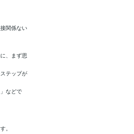
直接関係ない
時に、まず思
のステップが
い」などで
ます。