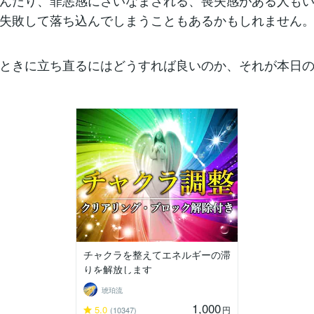
んだり、罪悪感にさいなまされる、喪失感がある人も
失敗して落ち込んでしまうこともあるかもしれません
ときに立ち直るにはどうすれば良いのか、それが本日
チャクラを整えてエネルギーの滞
りを解放します
琥珀流
1,000
5.0
円
(10347)