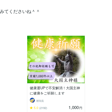
みてくださいね＾＾
健康運UPで不安解消！大国主神
に健康をご祈願します
琥珀流
1,000
5.0
円
(2192)