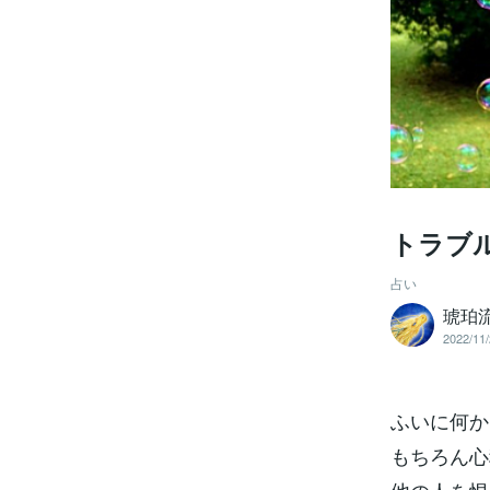
トラブ
占い
琥珀
2022/11/
ふいに何か
もちろん心