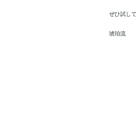
ぜひ試して
琥珀流