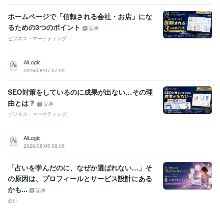
ホームページで「信頼される会社・お店」にな
るための3つのポイント
記事
ビジネス・マーケティング
AiLogic
2026/08/07 07:29
SEO対策をしているのに成果が出ない…その理
由とは？
記事
ビジネス・マーケティング
AiLogic
2026/08/05 08:06
「占いを学んだのに、なぜか選ばれない…」そ
の原因は、プロフィールとサービス設計にある
かも...
記事
占い