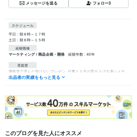
メッセージを送る
フォロー
3
スケジュール
平日：朝８時～１７時

土日：朝８時～１５時
経験職種
マーケティング / 商品企画・開発
経験年数 : 40年
受賞歴
博報堂で学んだ負けないプレゼン
仕事と人生の質を上げる凄いメモ
出品者の実績をもっと見る
術 スマホメモ
トッププレゼンターが教える企画書とプレゼン実践講
座
得意分野
ビジネス代行・事務代行
企画、企画書、プレゼン指導
マーケティン
グ、事業開発、ブランディング
経営、ビジネス、企画
このブログを見た人にオススメ