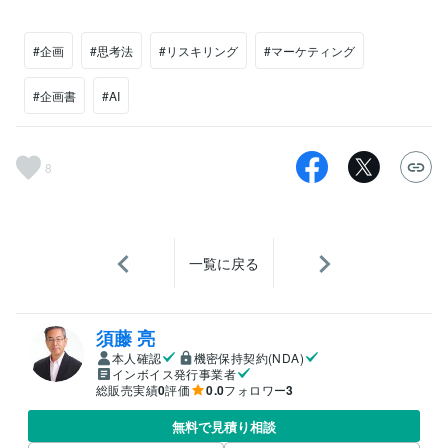
#企画
#思考法
#リスキリング
#マーケティング
#企画書
#AI
8
一覧に戻る
須藤 亮
本人確認
機密保持契約(NDA)
インボイス発行事業者
総販売実績
0
評価
0.0
フォロワー
3
無料で見積り相談