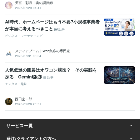
天宮 彩月┃魂の調律師
2026/07/29 04:41
AI時代、ホームページはもう不要?小規模事業者
が本当に考えるべきこと
記事
ビジネス・マーケティング
メディアブーム｜Web集客の専門家
2026/07/31 06:54
人気低迷の囲碁はオワコン競技？ その実態を
探る Gemini版③
記事
エンタメ・趣味
西田玄一郎
2026/05/28 20:51