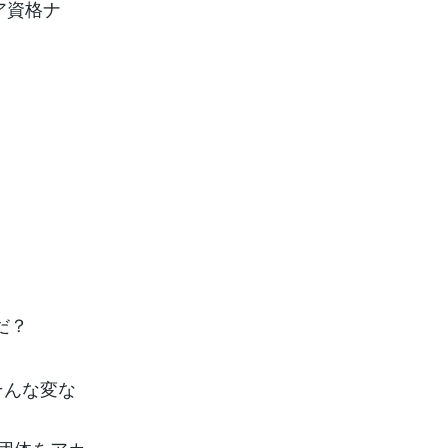
ア資格ナ
だ？
そんな変な
と団体をアカ