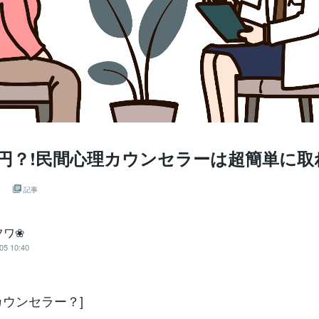
万円？!民間心理カウンセラーは超簡単に取
」
記事
フワ❀
05 10:40
カウンセラー？]