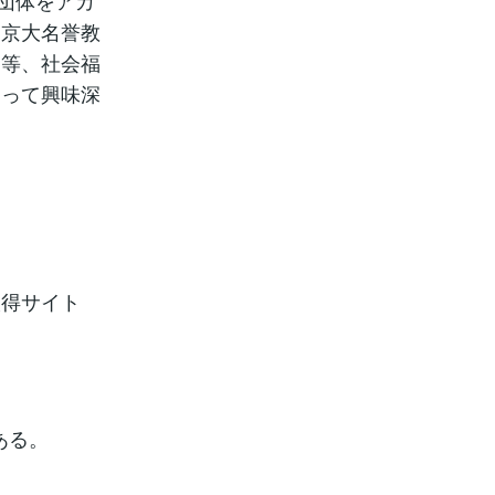
は京大名誉教
進等、社会福
あって興味深
取得サイト
ある。