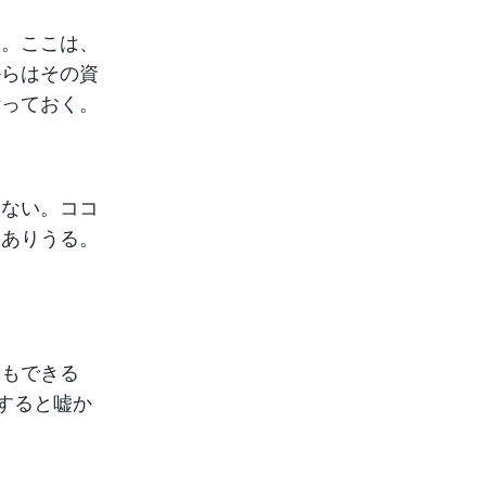
。ここは、
からはその資
断っておく。
らない。ココ
もありうる。
ともできる
すると嘘か