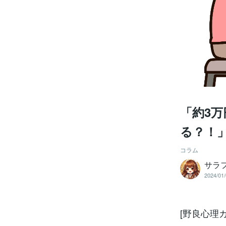
「約3
る？！
コラム
サラ
2024/01/
[野良心理