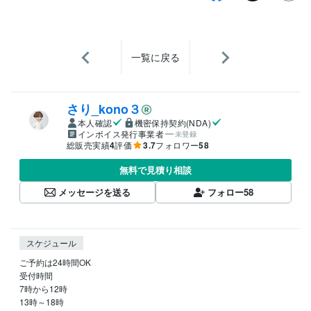
一覧に戻る
さり_kono３
本人確認
機密保持契約(NDA)
インボイス発行事業者
未登録
総販売実績
4
評価
3.7
フォロワー
58
無料で見積り相談
メッセージを送る
フォロー
58
スケジュール
ご予約は24時間OK　

受付時間　

7時から12時

13時～18時
