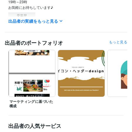
19時～23時

お気軽にお待ちしています♪
受賞歴
出品者の実績をもっと見る
講談社　イラストレーション佳作
資格・検定
初任者研修
取得年 : 2016年
出品者のポートフォリオ
もっと見る
実務者研修
取得年 : 2017年
得意分野
悩み相談・カウンセリング
じぶん軸　ブレずに突き進む　
メンタル
の強さ
継続力
これからの時代　メンタル強さは必要な事
心の整え方 メンタル
丁度良い強さ
ブレない自分軸
マインド
ライティング・翻訳
文字起し1文字　1円で対応します。
マーケティングに基づいた
構成
出品者の人気サービス