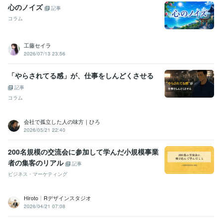
心のノイズ
記事
コラム
工藤セイラ
2026/07/13 23:56
「やらされてる感」が、仕事をしんどくさせる
記事
コラム
会社で孤立した人の味方｜ひろ
2026/05/21 22:40
200名規模の交流会に参加して学んだ小規模事業
者の集客のリアル
記事
ビジネス・マーケティング
Hiroto┊Rデザインスタジオ
2026/04/21 07:08