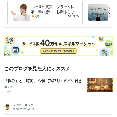
この世の真実 ブラック国
心の
家 辛い想い お聞きします
ない
悩みの根幹を紐解く鍵とは？
の中
-
(1)
100
円
/分
5.0
世の中は嘘できている
ょっ
このブログを見た人にオススメ
「悩み」と「時間」 今日（7/27月）の占い付き
記事
コラム
占い師 ・キスカ
2026/07/27 02:29