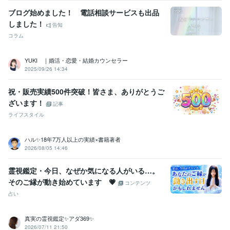
ブログ始めました！ 電話相談サービスも出品
しました！
告知
コラム
YUKI ｜婚活・恋愛・結婚カウンセラー
2025/09/26 14:34
祝・販売実績500件突破！皆さま、ありがとうご
ざいます！
記事
ライフスタイル
ハル✨18年7万人以上の実績×書籍著者
2026/08/05 14:46
霊視鑑定・今日、なぜか気になる人がいる…。
そのご縁が動き始めています 💗
コンテンツ
占い
真実の霊視鑑定✨アダ369✨
2026/07/11 21:50