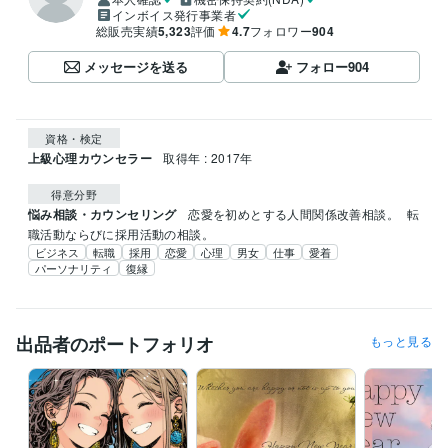
インボイス発行事業者
総販売実績
5,323
評価
4.7
フォロワー
904
メッセージを送る
フォロー
904
資格・検定
上級心理カウンセラー
取得年 : 2017年
得意分野
悩み相談・カウンセリング
恋愛を初めとする人間関係改善相談。
転
職活動ならびに採用活動の相談。
ビジネス
転職
採用
恋愛
心理
男女
仕事
愛着
パーソナリティ
復縁
出品者のポートフォリオ
もっと見る