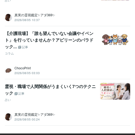
占い
真実の霊視鑑定✨アダ369✨
2026/08/05 10:37
【介護現場】「誰も望んでいない会議やイベン
ト」を行っていませんか？アビリーンのパラド
ック...
記事
コラム
ChocoPrint
2026/08/05 03:03
霊視・職場で人間関係がうまくいく7つのテクニ
ック
記事
占い
真実の霊視鑑定✨アダ369✨
2026/08/05 00:24