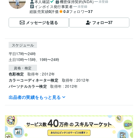
本人確認
機密保持契約(NDA)
未登録
インボイス発行事業者
未登録
総販売実績
0
評価
0.0
フォロワー
37
メッセージを送る
フォロー
37
スケジュール
平日17時〜24時

土日10時〜15時、19時〜24時
資格・検定
色彩検定
取得年 : 2012年
カラーコーディネーター検定
取得年 : 2012年
パーソナルカラー検定
取得年 : 2012年
出品者の実績をもっと見る
得意分野
悩み相談・カウンセリング
心理相談
カラーセラピー
住まい・美容・生活相談
パーソナルカラー診断
ヘアセット