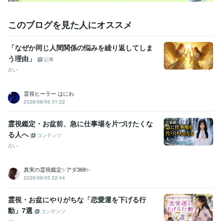
このブログを見た人にオススメ
「なぜか同じ人間関係の悩みを繰り返してしま
う理由」
記事
占い
霊視ヒーラー はにわ
2026/08/06 01:22
霊視鑑定・お盆前、急に仕事場を片づけたくな
る人へ
コンテンツ
占い
真実の霊視鑑定✨アダ369✨
2026/08/05 22:44
霊視・お盆にやりがちな「恋愛運を下げる行
動」7選
コンテンツ