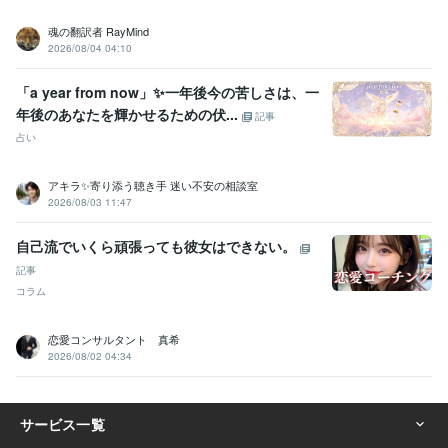
魂の翻訳者 RayMind
2026/08/04 04:10
「a year from now」✨一年後今の苦しさは、一
年後のあなたを輝かせるための伏...
記事
占い
アキラ✨寄り添う聴き手 迷い不安の相談室
2026/08/03 11:47
自己流でいくら頑張っても彼女はできない。
記事
コラム
恋愛コンサルタント 真希
2026/08/02 04:34