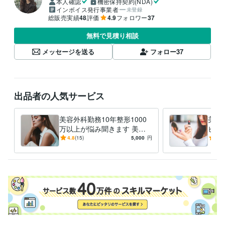
本人確認
機密保持契約(NDA)
インボイス発行事業者
未登録
総販売実績
48
評価
4.9
フォロワー
37
無料で見積り相談
メッセージを送る
フォロー
37
出品者の人気サービス
美容外科勤務10年整形1000
美容
万以上が悩み聞きます 美容
ピー
整形のお悩み・疑問のお力に
整形
4.8
(15)
5,000
円
5.0
なります。
いた