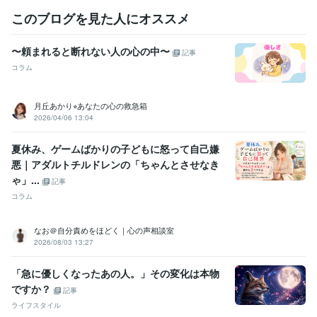
このブログを見た人にオススメ
〜頼まれると断れない人の心の中〜
記事
コラム
月丘あかり⭐︎あなたの心の救急箱
2026/04/06 13:04
夏休み、ゲームばかりの子どもに怒って自己嫌
悪｜アダルトチルドレンの「ちゃんとさせなき
ゃ」...
記事
コラム
なお＠自分責めをほどく｜心の声相談室
2026/08/03 13:27
「急に優しくなったあの人。」その変化は本物
ですか？
記事
ライフスタイル