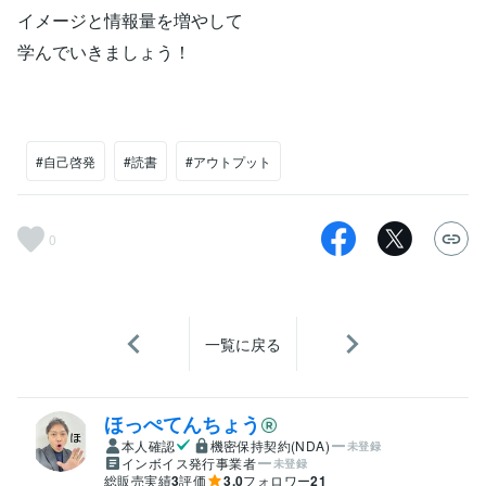
イメージと情報量を増やして
学んでいきましょう！
#自己啓発
#読書
#アウトプット
0
一覧に戻る
ほっぺてんちょう
本人確認
機密保持契約(NDA)
未登録
インボイス発行事業者
未登録
総販売実績
3
評価
3.0
フォロワー
21