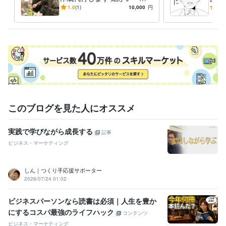
いやすいマニュアルはいかが
ュー
1.0
(1)
10,000
円
5.0
でしょう？？
にな
このブログを見た人にオススメ
実践で学びながら成長する
記事
ビジネス・マーケティング
しん｜つくり手応援サポーター
2026/07/24 01:02
ビジネスパーソンなら読書は必須｜人生を豊か
にするコスパ最強のライフハック
コンテンツ
ビジネス・マーケティング