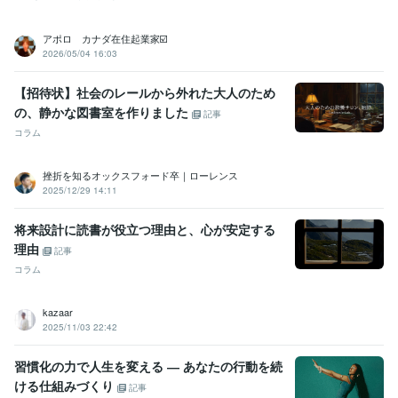
アポロ カナダ在住起業家☑️
2026/05/04 16:03
【招待状】社会のレールから外れた大人のため
の、静かな図書室を作りました
記事
コラム
挫折を知るオックスフォード卒｜ローレンス
2025/12/29 14:11
将来設計に読書が役立つ理由と、心が安定する
理由
記事
コラム
kazaar
2025/11/03 22:42
習慣化の力で人生を変える ― あなたの行動を続
ける仕組みづくり
記事