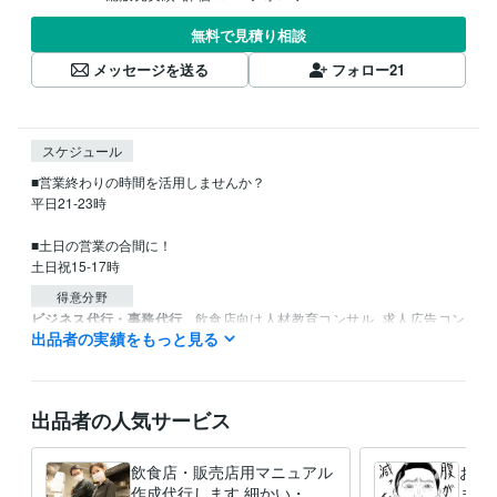
無料で見積り相談
メッセージを送る
フォロー
21
スケジュール
■営業終わりの時間を活用しませんか？

平日21-23時

■土日の営業の合間に！

土日祝15-17時
得意分野
ビジネス代行・事務代行
飲食店向け人材教育コンサル
求人広告コン
出品者の実績をもっと見る
サル
飲食店
接客
新人
チーム
求人
出品者の人気サービス
飲食店・販売店用マニュアル
おい
作成代行します 細かい・使
ます