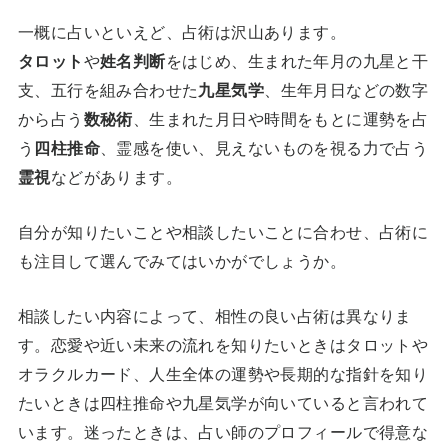
一概に占いといえど、占術は沢山あります。
タロット
や
姓名判断
をはじめ、生まれた年月の九星と干
支、五行を組み合わせた
九星気学
、生年月日などの数字
から占う
数秘術
、生まれた月日や時間をもとに運勢を占
う
四柱推命
、霊感を使い、見えないものを視る力で占う
霊視
などがあります。
自分が知りたいことや相談したいことに合わせ、占術に
も注目して選んでみてはいかがでしょうか。
相談したい内容によって、相性の良い占術は異なりま
す。恋愛や近い未来の流れを知りたいときはタロットや
オラクルカード、人生全体の運勢や長期的な指針を知り
たいときは四柱推命や九星気学が向いていると言われて
います。迷ったときは、占い師のプロフィールで得意な