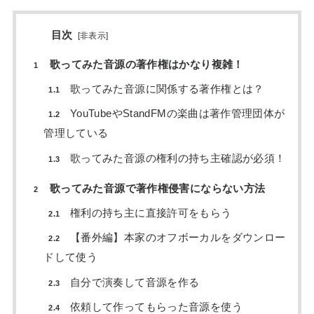
目次
[
非表示
]
歌ってみた音源の著作権はかなり複雑！
1
歌ってみた音源に関係する著作権とは？
1.1
YouTubeやStandFMの楽曲は著作管理団体が
1.2
管理している
歌ってみた音源の権利の持ち主確認が必須！
1.3
歌ってみた音源で著作権侵害にならない方法
2
権利の持ち主に直接許可をもらう
2.1
【番外編】本家のオフボーカルをダウンロー
2.2
ドして使う
自分で演奏して音源を作る
2.3
依頼して作ってもらった音源を使う
2.4