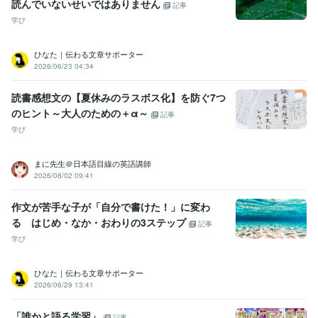
読んでいないせいではありません
記事
学び
ひなた｜伝わる文章サポーター
2026/06/23 04:34
読書感想文の【夏休みのラスボス化】を防ぐ7つ
のヒント～大人のための＋α～
記事
学び
まに先生＠日本語目線の英語講師
2026/08/02 09:41
作文が苦手な子が「自分で書けた！」に変わ
る はじめ・なか・おわりの3ステップ
記事
学び
ひなた｜伝わる文章サポーター
2026/06/29 13:41
「誰かと語る学習」
記事