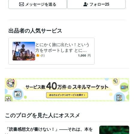
メッセージを送る
フォロー
25
出品者の人気サービス
とにかく旅に出たい！という
方をサポートします とにか
く旅が好き！でも旅貯金に疲
-
(1)
1,000
円
れたという方に
このブログを見た人にオススメ
「読書感想文が書けない！」——それは、本を