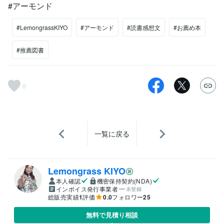
#アーモンド
#LemongrassKIYO
#アーモンド
#読書感想文
#お薦め本
#推薦図書
0
一覧に戻る
Lemongrass KIYO
本人確認
機密保持契約(NDA)
インボイス発行事業者
未登録
総販売実績
1
評価
0.0
フォロワー
25
無料で見積り相談