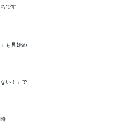
いちです。
戦」も見始め
かない！」で
ぶ時