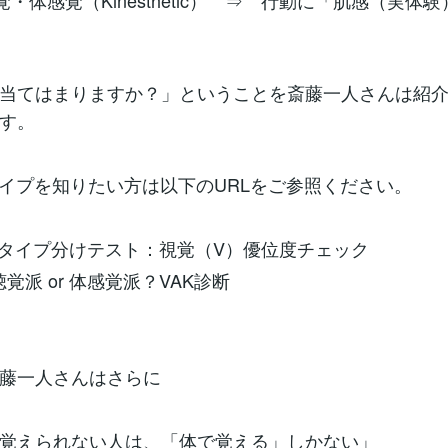
覚・体感覚（Kinesthetic） ⇒ 行動に「肌感（実体
当てはまりますか？」ということを斎藤一人さんは紹
す。
タイプを知りたい方は以下のURLをご参照ください。
AKタイプ分けテスト：視覚（V）優位度チェック
 聴覚派 or 体感覚派？VAK診断
藤一人さんはさらに
覚えられない人は、「体で覚える」しかない」