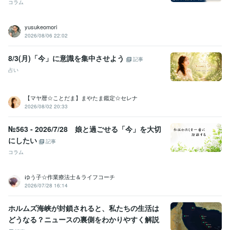
コラム
yusukeomori
2026/08/06 22:02
8/3(月)「今」に意識を集中させよう
記事
占い
【マヤ暦☆ことだま】まやたま鑑定☆セレナ
2026/08/02 20:33
№563 - 2026/7/28 娘と過ごせる「今」を大切
にしたい
記事
コラム
ゆう子☆作業療法士＆ライフコーチ
2026/07/28 16:14
ホルムズ海峡が封鎖されると、私たちの生活は
どうなる？ニュースの裏側をわかりやすく解説