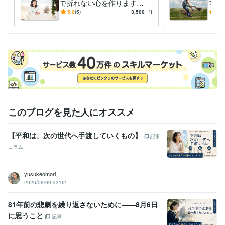
で折れない心を作ります
で解
【本当に変わりたい人限定】
ゴー
5.0
(5)
3,500
円
4.2
あなたの魂が望む方向を見つ
けます。
このブログを見た人にオススメ
【平和は、次の世代へ手渡していくもの】
記事
コラム
yusukeomori
2026/08/09 23:02
81年前の悲劇を繰り返さないために――8月6日
に思うこと
記事