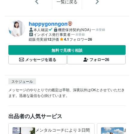
一覧に戻る
happygonngon
本人確認
機密保持契約(NDA)
未登録
インボイス発行事業者
未登録
総販売実績
12
評価
4.1
フォロワー
26
無料で見積り相談
メッセージを送る
フォロー
26
スケジュール
メッセージのやりとりでの鑑定は早朝、深夜以外はOKとさせていただき
ます。迅速な返信を心掛けています。
出品者の人気サービス
メンタルコーチにより３日間
あな