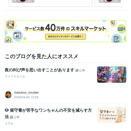
します
前へ
このブログを見た人にオススメ
夜の叫び声を思い出すことがあります
記事
ライフスタイル
masarou_soudan
2026/04/02 12:53
🐶 留守番が苦手なワンちゃんの不安を減らす方
法
記事
コラム