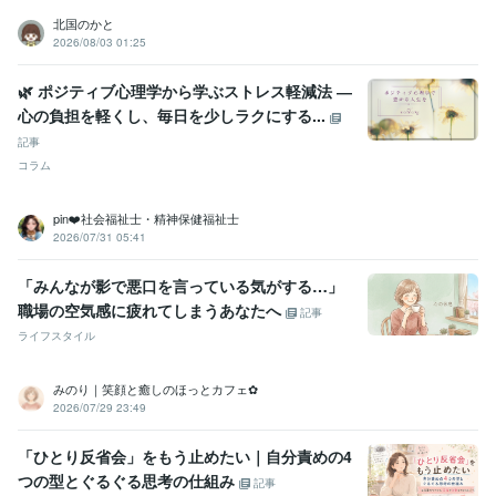
北国のかと
2026/08/03 01:25
🌿 ポジティブ心理学から学ぶストレス軽減法 ―
心の負担を軽くし、毎日を少しラクにする...
記事
コラム
pin❤️社会福祉士・精神保健福祉士
2026/07/31 05:41
「みんなが影で悪口を言っている気がする…」
職場の空気感に疲れてしまうあなたへ
記事
ライフスタイル
みのり｜笑顔と癒しのほっとカフェ✿
2026/07/29 23:49
「ひとり反省会」をもう止めたい｜自分責めの4
つの型とぐるぐる思考の仕組み
記事