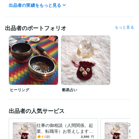
出品者の実績をもっと見る
占い
恋愛、家族問題、仕事での人間関係全般
悩み相談・カウンセリング
恋愛、家族問題、仕事での人間関係全般
出品者のポートフォリオ
もっと見る
ヒーリング
断易占い
出品者の人気サービス
仕事の御相談（人間関係、起
不安
業、転職等）お答えします
を易
明確に答えが出る断易を使用
見え
4.5
(2)
2,500
円
5.0