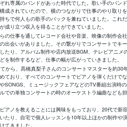
ぞれ専属のバンドがあった時代でした。歌い手のバン
構成されていたので、横のつながりで仕事のやり取り
持ちで何人もの歌手のバックを兼ねていました。これ
が成り立つ収入を得ることができていました。
らの仕事を通してレコード会社や音楽、映像の制作会
の出会いがありました。その繋がりでコンサートでキ
したり、アルバム制作や店内放送BGM、テレビアニメ
どを制作するなど、仕事の幅が広がっていきました。
ってから、髙橋真梨子さんのコンサートマスターを約30
めており、すべてのコンサートでピアノを弾くだけでな
やSONGS、ミュージックフェアなどのTV番組出演時
ルでの単独コンサートの時のオーケストラ編曲なども
ピアノを教えることには興味をもっており、20代で新
いたり、自宅で個人レッスンを10年以上ほかの制作や
けてきました。