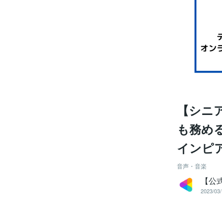
【シニ
も務め
インピ
音声・音楽
【公
2023/03/