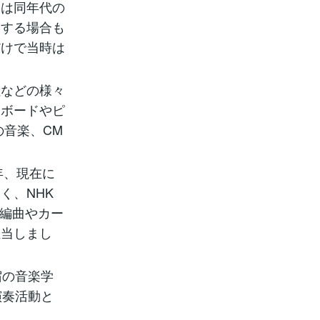
ドは同年代の
をする場合も
だけで当時は
社などの様々
ーボードやピ
の音楽、CM
年、現在に
く、NHK
の編曲やカー
担当しまし
宿の音楽学
演奏活動と