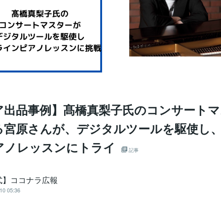
ア出品事例】髙橋真梨子氏のコンサートマ
る宮原さんが、デジタルツールを駆使し
アノレッスンにトライ
記事
式】ココナラ広報
10 05:36