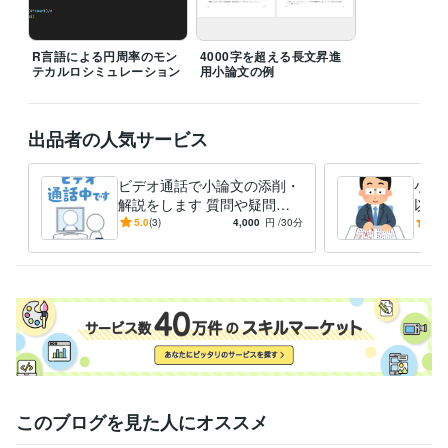
得意分野
ライティング・翻訳
文章添削
小論文執筆サポート
文章作成
ライティング 添削
R言語による円周率のモン
4000字を超える長文昇進
テカルロシミュレーション
用小論文の例
出品者の人気サービス
ビデオ通話で小論文の添削・
小論
解説をします 質問や疑問を
以上
すぐに解消できるビデオ通話
けた
5.0
(3)
4,000
円
/30分
4.9
付き
このブログを見た人にオススメ