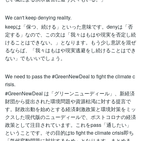
We can't keep denying reality.
keepは「保つ、続ける」といった意味です。denyは「否
定する」なので、この文は「我々はもはや現実を否定し続
けることはできない。」となります。もう少し意訳を混ぜ
るならば、「我々はもはや現実逃避をし続けることはでき
ない」でもいいでしょう。
We need to pass the #GreenNewDeal to fight the climate c
risis.
#GreenNewDeal は「グリーンニューディール」、新経済
財団から提出された環境問題や資源枯渇に対する提言で
す。財政出動を始めとする経済刺激政策と環境対策をミッ
クスした現代版のニューディールで、ポストコロナの経済
政策として注目されています。これをpass「通したい」
ということです。その目的はto fight the climate crisis即ち
「気候変動問題に対抗するため」となります。まとめる