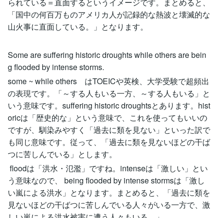
られている＝直面するというイメージです。まとめると、
「国中の何百万ものアメリカ人が記録的な熱波と壊滅的な
山火事に直面している。」となります。
Some are suffering historic droughts while others are bein
g flooded by intense storms.
some ~ while others はTOEICや英検、大学受験で超頻出
の表現です。「～する人もいる一方、～する人もいる」と
いう意味です。suffering historic droughtsとあります。hist
oricは「歴史的な」という意味で、これを使ってもいいの
ですが、馴染みやすく「過去に類を見ない」といった訳で
も同じ意味です。従って、「過去に類を見ないほどの干ば
つに苦しんでいる」とします。
floodは「洪水・氾濫」ですね。intenseは「激しい」とい
う意味なので、 being flooded by intense stormsは「激し
い嵐による洪水」となります。まとめると、「過去に類を
見ないほどの干ばつに苦しんでいる人々がいる一方で、激
しい嵐による洪水被害に遭う人々もいる。」