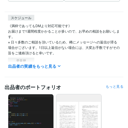
スケジュール
《満枠であってもDMより対応可能です》

お届けまで1週間程度かかることが多いので、お早めの相談をお願いしま
す。

※ 日々多数のご相談を頂いているため、稀にメッセージへの返信が滞る
場合がございます。1日以上返信がない場合には、大変お手数ですがその
旨をご連絡頂けると幸いです。
受賞歴
出品者の実績をもっと見る
Webアプリ開発ハッカソン　最優秀賞
情報処理学会　研究論文
資格・検定
TOEIC L&R 900点
取得年 : 2020年
出品者のポートフォリオ
もっと見る
実用英語技能検定準1級（準2級、2級も所持）
取得年 : 2017年
G資格
取得年 : 2020年
IoT検定 ユーザー試験 パワー・ユーザー
取得年 : 2021年
セキュリティ・スペシャリスト試験
取得年 : 2021年
中国語検定２級
取得年 : 2019年
経営学検定 初級（96点）
取得年 : 2021年
統計検定データサイエンス発展
取得年 : 2021年