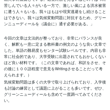
苦しんでいる人々がいる一方で、激しい嵐による洪水被害
に遭う人々もいる。我々はもはや現実逃避をし続けること
はできない。我々は気候変動問題に対抗するため、グリー
ンニューディールを（議会に）通す必要がある。」
今回の文章は文法的が整っており、非常にバランスが良
く、解釈も一意に定まる教科書の例文のような良い文章で
した。単語の難易度もセンター試験レベルです。内容も非
常に社会的であり、大学受験に出題されてもおかしくない
ほど良い材料です。（この文章であれば、和訳をさせ、そ
の後に１００語程度で意見をWritingさせることだって考
えられます。）
気候変動問題は多くの大学で取り上げられており、入学後
も討論の練習として議題に上がることも多いです。ぜひ、
グリーンニューディールも含めて一度調べてみてくださ
い。