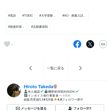
#英語
#TOEIC
#大学受験，
#AO・推薦入試，
#面接対策，
#志願書添削
6
一覧に戻る
Hiroto Takeda
本人確認
機密保持契約(NDA)
インボイス発行事業者
未登録
総販売実績
1,141
評価
4.9
フォロワー
311
メッセージを送る
フォロー
311