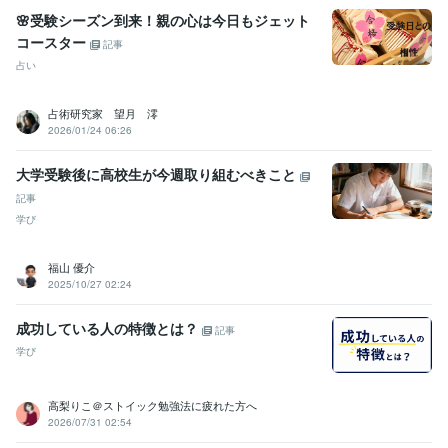
🌸受験シーズン到来！親の心は今日もジェット
コースター
記事
占い
占術研究家 望月 澪
2026/01/24 06:26
大学受験後に高校生が今週取り組むべきこと
記事
学び
福山 優介
2025/10/27 02:24
成功している人の特徴とは？
記事
学び
高梨りこ＠ストイック勉強法に疲れた方へ
2026/07/31 02:54