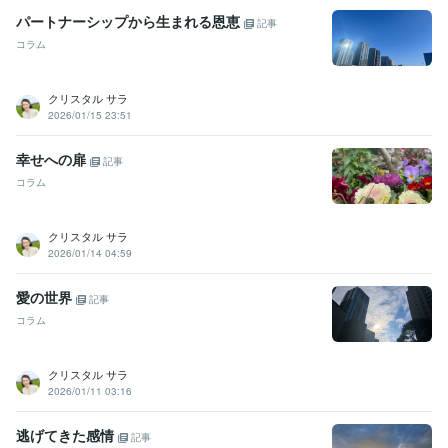
事務・ビジネスサポート / 事務（一般事務）
経験年数 : 9年
パートナーシップから生まれる恩恵
記事
ライフスタイル・その他 / 占い師
経験年数 : 10年
コラム
ライフスタイル・その他 / カウンセラー・コーチ
経験年数 : 10年
資格・検定
クリスタル サラ
実用英語技能検定準1級
取得年 : 1992年
2026/01/15 23:51
認定レイキヒーラー
取得年 : 2010年
幸せへの扉
記事
得意分野
コラム
悩み相談・カウンセリング
クリスタルカードリーディング
語学力
クリスタル サラ
英語
日常会話レベル
2026/01/14 04:59
愛の世界
記事
コラム
クリスタル サラ
2026/01/11 03:16
逃げてきた感情
記事