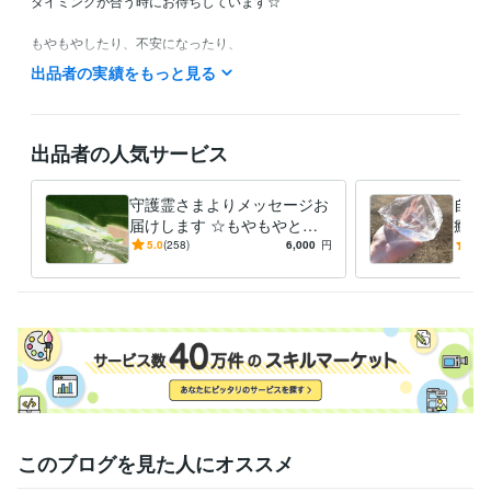
タイミングが合う時にお待ちしています☆

もやもやしたり、不安になったり、

一人ではどうしようもない時に、

出品者の実績をもっと見る
「拠り所」「駆け込み寺」と表現してくださる方もいらっしゃいまし
た。

迷いやもやもやが、

出品者の人気サービス
気づきや「楽になるきっかけ」へと変わることがあります。

気持ちの切り替わりの、ひとつのきっかけになれたら嬉しいです。

守護霊さまよりメッセージお
自分
届けします ☆もやもやと不
癒し
ブログでは、湧いてきた言葉を綴っています。

安でいっぱいの方へ一言☆
リス
5.0
(258)
6,000
円
5.0
自然の中にいる時間や、写真を撮った瞬間なども、

ませ
そのままの感覚で載せています。

へ
皆さまからのご感想は、

同じような状況にいる方の支えになることもあります。

それぞれの気づきが、

誰かのきっかけになれば嬉しく思います。

ベストなタイミングで繋がれることを、

心より楽しみにしています。
このブログを見た人にオススメ
経験職種
営業 / 営業事務・アシスタント
経験年数 : 2年