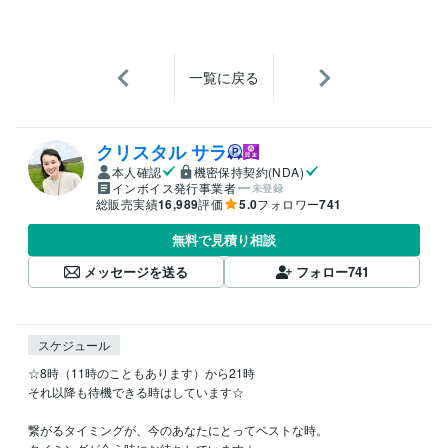
一覧に戻る
クリスタル サラ
本人確認
機密保持契約(NDA)
インボイス発行事業者
未登録
総販売実績
16,989
評価
5.0
フォロワー
741
無料で見積り相談
メッセージを送る
フォロー
741
スケジュール
☆8時（11時のこともあります）から21時

それ以降も待機できる時はしています☆

繋がるタイミングが、今のあなたにとってベストな時。
