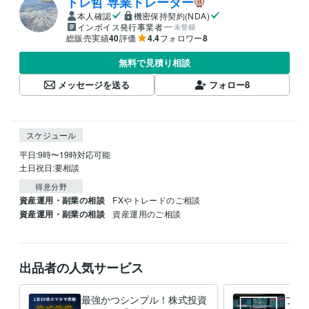
トレ哲 専業トレーダー
本人確認
機密保持契約(NDA)
インボイス発行事業者
未登録
総販売実績
40
評価
4.4
フォロワー
8
無料で見積り相談
メッセージを送る
フォロー
8
スケジュール
平日:9時〜19時対応可能

得意分野
資産運用・副業の相談
FXやトレードのご相談
資産運用・副業の相談
資産運用のご相談
出品者の人気サービス
最強かつシンプル！株式投資
プロ