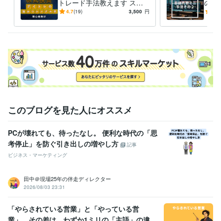
トレード手法教えます スマ
の手
ホ10分でOK！初心者でも迷
ル不
4.7
(19)
3,500
円
5.0
わないシンプル株デイトレ手
取引
法
このブログを見た人にオススメ
PCが壊れても、待ったなし。 便利な時代の「思
考停止」を防ぐ引き出しの増やし方
記事
ビジネス・マーケティング
田中＠現場25年の伴走ディレクター
2026/08/03 23:31
「やらされている営業」と「やっている営
業」。その差は、わずか1ミリの「主語」の違