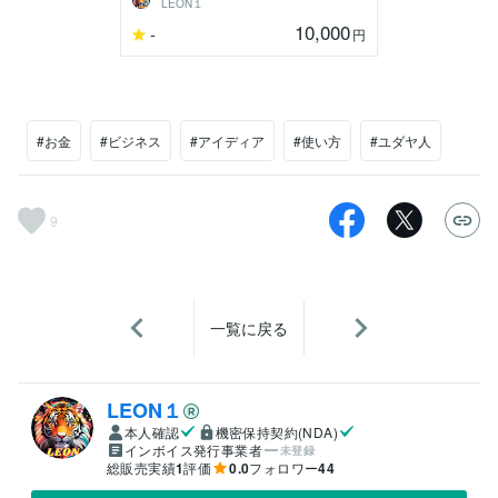
LEON１
10,000
-
円
#お金
#ビジネス
#アイディア
#使い方
#ユダヤ人
9
一覧に戻る
LEON１
本人確認
機密保持契約(NDA)
インボイス発行事業者
未登録
総販売実績
1
評価
0.0
フォロワー
44