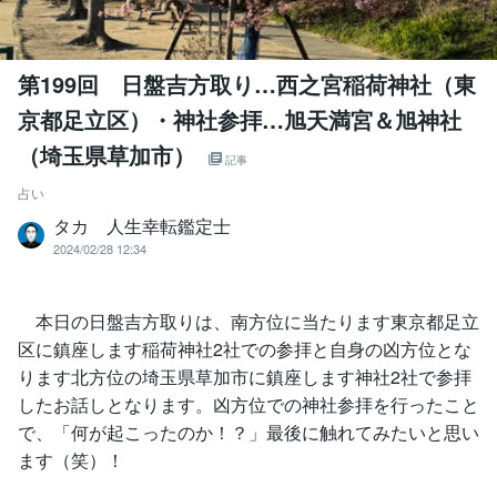
第199回 日盤吉方取り…西之宮稲荷神社（東
京都足立区）・神社参拝…旭天満宮＆旭神社
（埼玉県草加市）
記事
占い
タカ 人生幸転鑑定士
2024/02/28 12:34
本日の日盤吉方取りは、南方位に当たります東京都足立
区に鎮座します稲荷神社2社での参拝と自身の凶方位とな
ります北方位の埼玉県草加市に鎮座します神社2社で参拝
したお話しとなります。凶方位での神社参拝を行ったこと
で、「何が起こったのか！？」最後に触れてみたいと思い
ます（笑）！