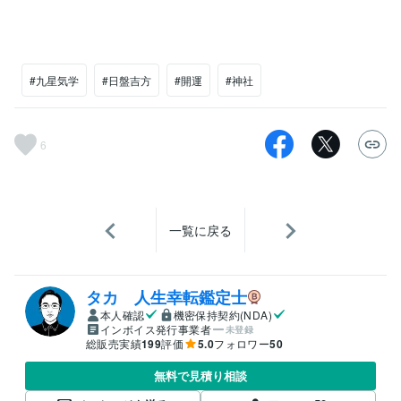
#九星気学
#日盤吉方
#開運
#神社
6
一覧に戻る
タカ 人生幸転鑑定士
本人確認
機密保持契約(NDA)
インボイス発行事業者
未登録
総販売実績
199
評価
5.0
フォロワー
50
無料で見積り相談