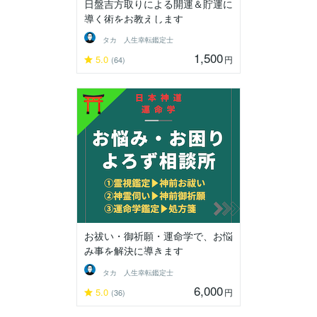
日盤吉方取りによる開運＆貯運に
導く術をお教えします
タカ 人生幸転鑑定士
1,500
5.0
円
(64)
お祓い・御祈願・運命学で、お悩
み事を解決に導きます
タカ 人生幸転鑑定士
6,000
5.0
円
(36)