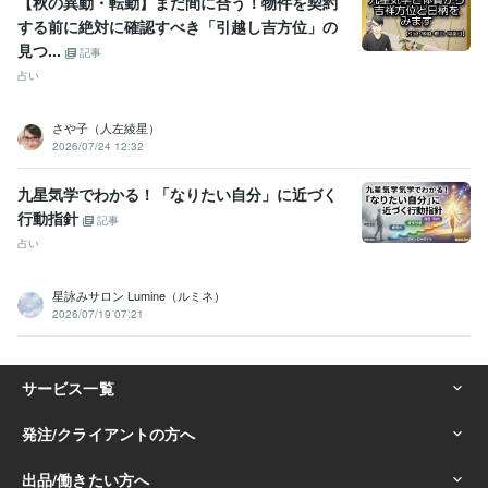
【秋の異動・転勤】まだ間に合う！物件を契約
する前に絶対に確認すべき「引越し吉方位」の
見つ...
記事
占い
さや子（人左綾星）
2026/07/24 12:32
九星気学でわかる！「なりたい自分」に近づく
行動指針
記事
占い
星詠みサロン Lumine（ルミネ）
2026/07/19 07:21