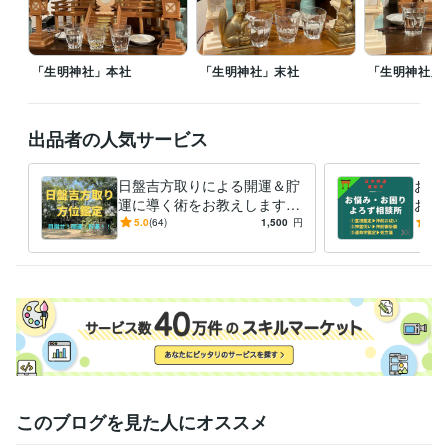
故人供養
九星気学
方位学
運命学
占い
開運
神道
御祈願
霊視
お祓い
供養
「生明神社」本社
「生明神社」末社
「生明神社」
出品者の人気サービス
日盤吉方取りによる開運＆貯
お祓
運に導く術をお教えします
お悩
ー30分のお散歩で簡単に実現
－多
5.0
(64)
1,500
円
5.0
できる開運・貯運術（方位鑑
の的
定）ー
解決
このブログを見た人にオススメ