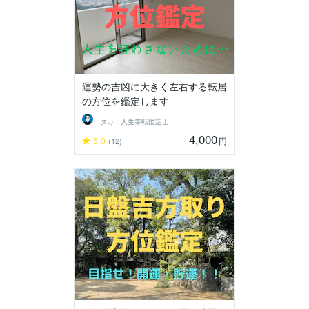
運勢の吉凶に大きく左右する転居
の方位を鑑定します
タカ 人生幸転鑑定士
4,000
5.0
円
(12)