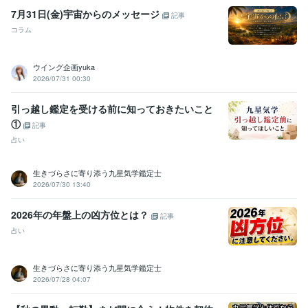
7月31日(金)宇宙からのメッセージ
記事
コラム
ウイング企画yuka
2026/07/31 00:30
引っ越し鑑定を受ける前に知っておきたいこと
①
記事
占い
生きづらさに寄り添う九星気学鑑定士
2026/07/30 13:40
2026年の年盤上の凶方位とは？
記事
占い
生きづらさに寄り添う九星気学鑑定士
2026/07/28 04:07