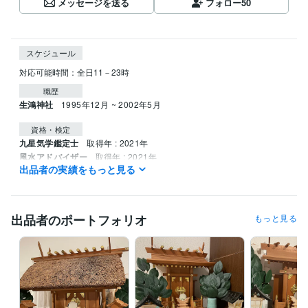
メッセージを送る
フォロー
50
スケジュール
職歴
生鴻神社
1995年12月 ~ 2002年5月
資格・検定
九星気学鑑定士
取得年 : 2021年
風水アドバイザー
取得年 : 2021年
出品者の実績をもっと見る
姓名判断鑑定士
取得年 : 2022年
四柱推命鑑定士
取得年 : 2022年
調理師
取得年 : 1990年
出品者のポートフォリオ
もっと見る
その他ツール
神道行者（神道指紋易・神霊伺い・御祈願・お祓い等）:28年
霊相（霊視・除霊・浄霊等）:28年
九星気学鑑定（方位学）:28年
霊理姓名学判断（鑑定）:27年
得意分野
占い
九星気学鑑定
病気平癒（霊視・浄霊）
心願成就
水子霊供養