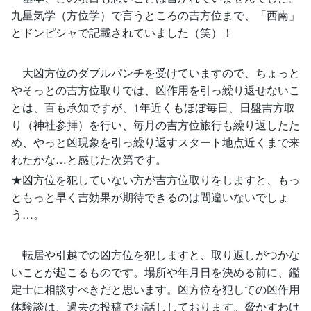
九星気学（方位学）で言うところの吉方位まで、「西南」
とドンピシャで記載されていました（笑）！
大凶方位のダブルパンチを受けていますので、ちょっと
やそっとの吉方位取りでは、凶作用を引っ繰り返せないこ
とは、百も承知ですが、1年近くもほぼ毎日、日盤吉方取
り（神社参拝）を行い、毎月の吉方位旅行も繰り返したた
め、やっと凶現象を引っ繰り返すスタート地点近くまで来
れたかな…と感じた次第です。
★凶方位を犯していない方が吉方位取りをしますと、もっ
ともっと早く吉効果が期待できるのは間違いないでしょ
う…。
転居や引越での凶方位を犯しますと、取り返しがつかな
いことが起こるものです。場所や年月日を決める前に、鑑
定士に相談すべきだと思います。凶方位を犯しての凶作用
体験談は、過去の投稿でお話ししております。脅かすわけ