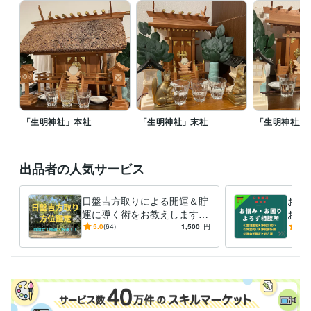
霊相（霊視・除霊・浄霊等）:28年
九星気学鑑定（方位学）:28年
霊理姓名学判断（鑑定）:27年
得意分野
占い
九星気学鑑定
病気平癒（霊視・浄霊）
心願成就
水子霊供養
故人供養
九星気学
方位学
運命学
占い
開運
神道
御祈願
霊視
お祓い
供養
「生明神社」本社
「生明神社」末社
「生明神社」
出品者の人気サービス
日盤吉方取りによる開運＆貯
お祓
運に導く術をお教えします
お悩
ー30分のお散歩で簡単に実現
－多
5.0
(64)
1,500
円
5.0
できる開運・貯運術（方位鑑
の的
定）ー
解決