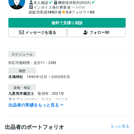
本人確認
機密保持契約(NDA)
インボイス発行事業者
未登録
総販売実績
199
評価
5.0
フォロワー
50
無料で見積り相談
メッセージを送る
フォロー
50
スケジュール
職歴
生鴻神社
1995年12月 ~ 2002年5月
資格・検定
九星気学鑑定士
取得年 : 2021年
風水アドバイザー
取得年 : 2021年
出品者の実績をもっと見る
姓名判断鑑定士
取得年 : 2022年
四柱推命鑑定士
取得年 : 2022年
調理師
取得年 : 1990年
出品者のポートフォリオ
もっと見る
その他ツール
神道行者（神道指紋易・神霊伺い・御祈願・お祓い等）:28年