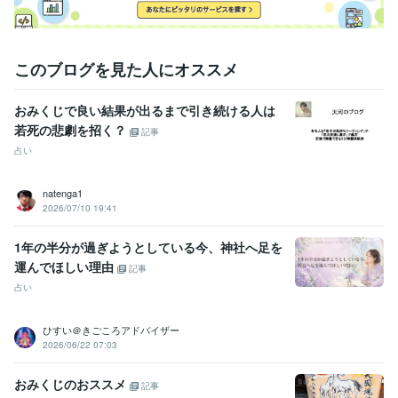
このブログを見た人にオススメ
おみくじで良い結果が出るまで引き続ける人は
若死の悲劇を招く？
記事
占い
natenga1
2026/07/10 19:41
1年の半分が過ぎようとしている今、神社へ足を
運んでほしい理由
記事
占い
ひすい＠きごころアドバイザー
2026/06/22 07:03
おみくじのおススメ
記事