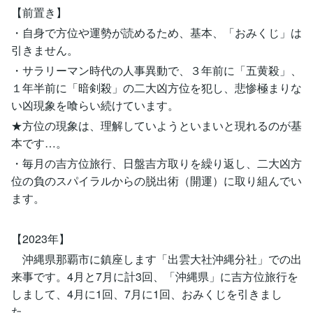
【前置き】
・自身で方位や運勢が読めるため、基本、「おみくじ」は
引きません。
・サラリーマン時代の人事異動で、３年前に「五黄殺」、
１年半前に「暗剣殺」の二大凶方位を犯し、悲惨極まりな
い凶現象を喰らい続けています。
★方位の現象は、理解していようといまいと現れるのが基
本です…。
・毎月の吉方位旅行、日盤吉方取りを繰り返し、二大凶方
位の負のスパイラルからの脱出術（開運）に取り組んでい
ます。
【2023年】
沖縄県那覇市に鎮座します「出雲大社沖縄分社」での出
来事です。4月と7月に計3回、「沖縄県」に吉方位旅行を
しまして、4月に1回、7月に1回、おみくじを引きまし
た。