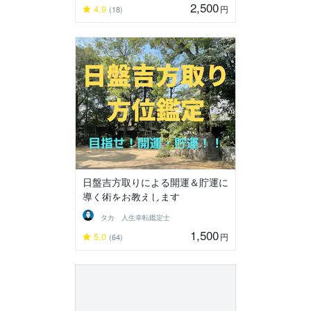
2,500
4.9
円
(18)
日盤吉方取りによる開運＆貯運に
導く術をお教えします
タカ 人生幸転鑑定士
1,500
5.0
円
(64)