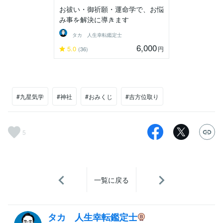
お祓い・御祈願・運命学で、お悩
み事を解決に導きます
タカ 人生幸転鑑定士
6,000
5.0
円
(36)
#九星気学
#神社
#おみくじ
#吉方位取り
5
一覧に戻る
タカ 人生幸転鑑定士