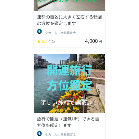
運勢の吉凶に大きく左右する転居
の方位を鑑定します
タカ 人生幸転鑑定士
4,000
5.0
円
(12)
旅行で開運（運気UP）できる吉
方位を鑑定します
タカ 人生幸転鑑定士