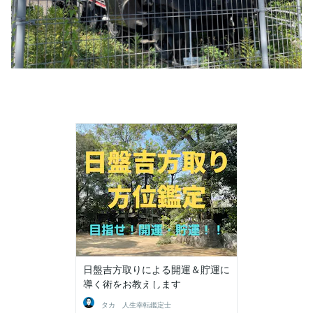
日盤吉方取りによる開運＆貯運に
導く術をお教えします
タカ 人生幸転鑑定士