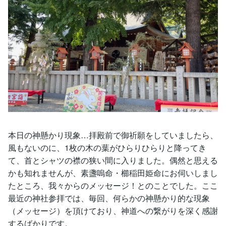
本日の神懸かり現象…拝殿前で御祈願をしていましたら、
風もないのに、1枚の木の葉がひらりひらりと降ってき
て、首とシャツの襟の狭い間に入りました。偶然と思える
かも知れませんが、素盞嗚命・櫛稲田姫命にお伺いしまし
たところ、我々からのメッセージ！とのことでした。ここ
最近の神社参拝では、毎回、何らかの神懸かり的な現象
（メッセージ）を頂けており、神道への繋がりを深く感謝
するばかりです。