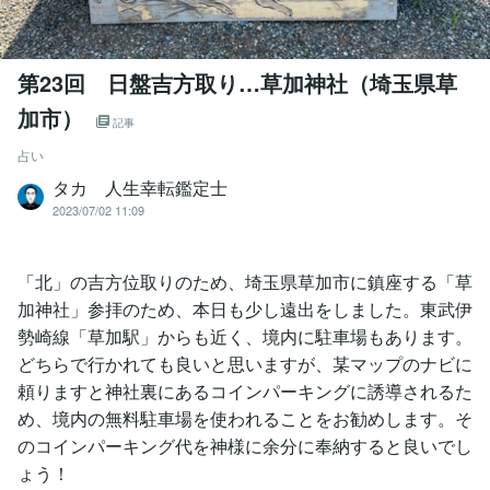
第23回 日盤吉方取り…草加神社（埼玉県草
加市）
記事
占い
タカ 人生幸転鑑定士
2023/07/02 11:09
「北」の吉方位取りのため、埼玉県草加市に鎮座する「草
加神社」参拝のため、本日も少し遠出をしました。東武伊
勢崎線「草加駅」からも近く、境内に駐車場もあります。
どちらで行かれても良いと思いますが、某マップのナビに
頼りますと神社裏にあるコインパーキングに誘導されるた
め、境内の無料駐車場を使われることをお勧めします。そ
のコインパーキング代を神様に余分に奉納すると良いでし
ょう！