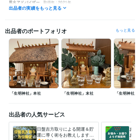
風水アドバイザー
取得年 : 2021年
出品者の実績をもっと見る
姓名判断鑑定士
取得年 : 2022年
四柱推命鑑定士
取得年 : 2022年
調理師
取得年 : 1990年
出品者のポートフォリオ
もっと見る
その他ツール
神道行者（神道指紋易・神霊伺い・御祈願・お祓い等）:28年
霊相（霊視・除霊・浄霊等）:28年
九星気学鑑定（方位学）:28年
霊理姓名学判断（鑑定）:27年
得意分野
占い
九星気学鑑定
病気平癒（霊視・浄霊）
心願成就
水子霊供養
故人供養
九星気学
方位学
運命学
占い
開運
神道
御祈願
霊視
お祓い
供養
「生明神社」本社
「生明神社」末社
「生明神社」
出品者の人気サービス
日盤吉方取りによる開運＆貯
お祓
運に導く術をお教えします
お悩