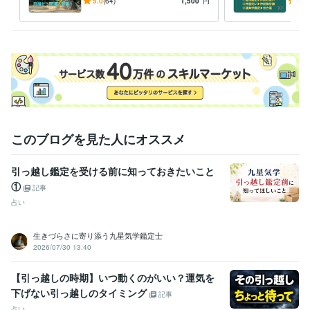
ー30分のお散歩で簡単に実現
－多
5.0
(64)
1,500
円
5.0
できる開運・貯運術（方位鑑
の的
定）ー
解決
このブログを見た人にオススメ
引っ越し鑑定を受ける前に知っておきたいこと
①
記事
占い
生きづらさに寄り添う九星気学鑑定士
2026/07/30 13:40
【引っ越しの時期】いつ動くのがいい？運気を
下げない引っ越しのタイミング
記事
占い