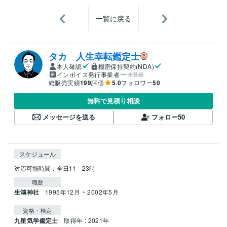
一覧に戻る
タカ 人生幸転鑑定士
本人確認
機密保持契約(NDA)
インボイス発行事業者
未登録
総販売実績
199
評価
5.0
フォロワー
50
無料で見積り相談
メッセージを送る
フォロー
50
スケジュール
職歴
生鴻神社
1995年12月 ~ 2002年5月
資格・検定
九星気学鑑定士
取得年 : 2021年