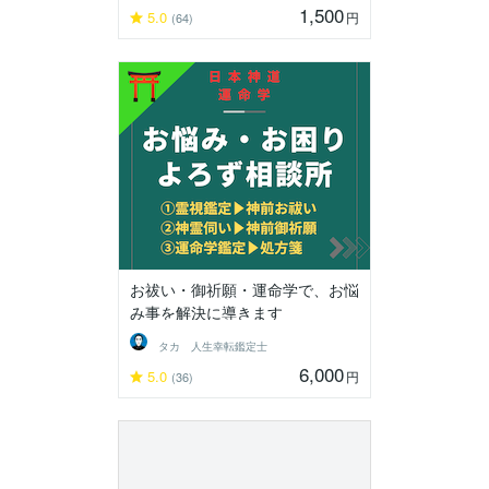
1,500
5.0
円
(64)
お祓い・御祈願・運命学で、お悩
み事を解決に導きます
タカ 人生幸転鑑定士
6,000
5.0
円
(36)